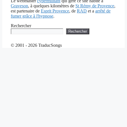
Le webmaster
cybermilitant
qui gère ce site habite à
Graveson
, à quelques kilomètres de
St Rémy de Provence
,
est partenaire de
Esprit Provence
, de
RAD
et a
arrêté de
fumer grâce à l'hypnose
.
Rechercher
Rechercher
© 2001 - 2026 TraducSongs