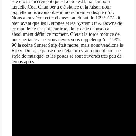
«Je crois sincèrement que« Loco »est la raison pour
laquelle Coal Chamber a été signée et la raison pour
laquelle nous avons obtenu notre premier disque d’or.
Nous avons écrit cette chanson au début de 1992. C’était
bien avant que les Deftones et les System Of A Downs de
ce monde ne fassent leur truc, donc cette chanson a
absolument défini ce moment. C’était la force motrice de
nos spectacles – et vous devez vous rappeler qu’en 1995-
96 la scène Sunset Strip était morte, mais nous vendions le
Roxy. Donc, je pense que c’était un vrai moment pour ce
style de musique, et les portes se sont ouvertes très peu de
temps après.