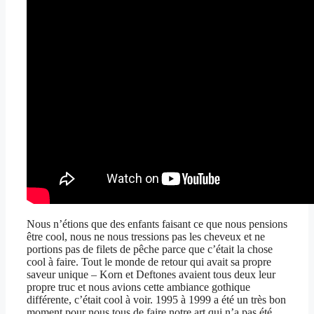
Nous n’étions que des enfants faisant ce que nous pensions
être cool, nous ne nous tressions pas les cheveux et ne
portions pas de filets de pêche parce que c’était la chose
cool à faire. Tout le monde de retour qui avait sa propre
saveur unique – Korn et Deftones avaient tous deux leur
propre truc et nous avions cette ambiance gothique
différente, c’était cool à voir. 1995 à 1999 a été un très bon
moment pour nous tous de faire notre art qui n’a pas été