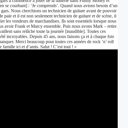
hain gars a commencé à jouer de la batterie dans Funny Money et
ut en se courbant] : ‘Je comprends’. Quand nous avions besoin d’un
ier gars. Nous cherchions un technicien de guitare avant de pouvoir
e paie et il est non seulement technicien de guitare et de scène, il
r les vendeurs de marchandises. Ils sont essentiels lorsque nous
vous avoir Frank et Marcy ensemble. Puis nous avons Mark – retire
illent sans relâche toute la journée [inaudible]. Toutes ces
 été incroyables. Depuis 45 ans, nous faisons ça et à chaque fois
manquer. Merci beaucoup pour toutes ces années de rock ‘n’ roll
famille ici et d’amis. Salut ! C’est tout ! »