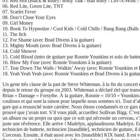
05. Red Hot (Black & Blue) / Body Talk / Ball Baby / Luv-A-Holic / L
06. Red Lite, Green Lite, TNT
07. Scarlet Fever
08. Don’t Close Your Eyes
09. Girl Money
10. Book To Hypnotize / Cool Kids / Cold Chills / Bang Bang (Balls o
11. The Itch
12. For Shame (avec Brad Divens à la guitare)
13. Mighty Mouth (avec Brad Divens à la guitare)
14. Cold Shower
15. Cold Blood (intro de guitare par Ronnie Younkins et solo de batt
16. Blow My Fuse (avec Ronnie Younkins à la guitare)
17. Tear Down The Walls / Walkin’ Away (avec Ronnie Younkins et B
18. Yeah Yeah Yeah (avec Ronnie Younkins et Brad Divens à la guitar
Un geste très classe de la part de Steve Whiteman, à la fin du concer
depuis le retour du groupe en 2003. Whiteman a déclaré (tel que transcr
Brian « Damage » Forsythe. À la guitare, Ronnie « 10/10 » Younkins. À
coulisses et qui sont la raison pour laquelle nous sommes ici. Tout
gars qui a ressuscité notre carrière. Nous étions condamnés et ce gars m
prouvé que j’avais tort. S’il vous plaît, accueillez Sullivan Bigg. C’e
un album ou un projet ou quoi que ce soit qui nécessite un cerveau, s’
juste une révérence. Elle arrive ! Madelyn, applaudissons Madelyn. Ensui
technicien de batterie, technicien [inaudible], technicien de guitare, i
Corcoran. Ensuite, il était aussi avec les [inaudible] KIX band. Il est v