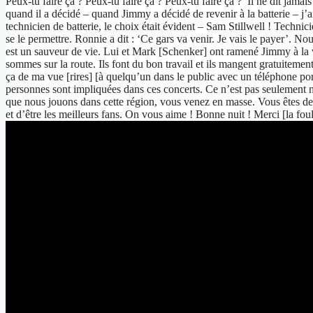
Peux-tu faire ça ? Peux-tu faire ça ? Peux-tu faire ça ?’ Il ne dit jam
quand il a décidé – quand Jimmy a décidé de revenir à la batterie – j’
technicien de batterie, le choix était évident – Sam Stillwell ! Techni
se le permettre. Ronnie a dit : ‘Ce gars va venir. Je vais le payer’. Nou
est un sauveur de vie. Lui et Mark [Schenker] ont ramené Jimmy à la 
sommes sur la route. Ils font du bon travail et ils mangent gratuitem
ça de ma vue [rires] [à quelqu’un dans le public avec un téléphone port
personnes sont impliquées dans ces concerts. Ce n’est pas seulement no
que nous jouons dans cette région, vous venez en masse. Vous êtes de
et d’être les meilleurs fans. On vous aime ! Bonne nuit ! Merci [la foul