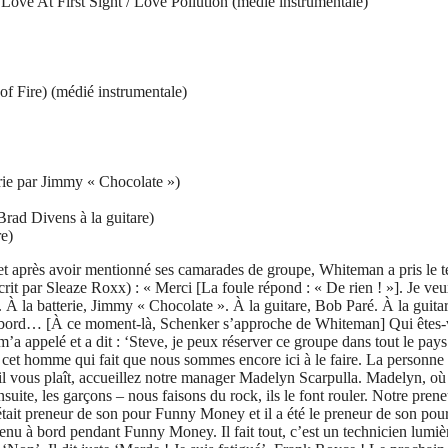
ove At First Sight / Love Pollution (médié instrumentale)
f Fire) (médié instrumentale)
erie par Jimmy « Chocolate »)
rad Divens à la guitare)
e)
t et après avoir mentionné ses camarades de groupe, Whiteman a pris le 
it par Sleaze Roxx) : « Merci [La foule répond : « De rien ! »]. Je veux
 la batterie, Jimmy « Chocolate ». À la guitare, Bob Paré. À la guitare
 d’abord… [À ce moment-là, Schenker s’approche de Whiteman] Qui êtes-v
’a appelé et a dit : ‘Steve, je peux réserver ce groupe dans tout le pays
st cet homme qui fait que nous sommes encore ici à le faire. La personne
il vous plaît, accueillez notre manager Madelyn Scarpulla. Madelyn, où 
te, les garçons – nous faisons du rock, ils le font rouler. Notre preneur
l était preneur de son pour Funny Money et il a été le preneur de son pou
enu à bord pendant Funny Money. Il fait tout, c’est un technicien lumière.