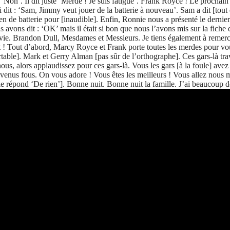
ais ‘Non’. Il dit juste ‘Merde ! Je suis fatigué’. Frank Royce ! Le proc
ai dit : ‘Sam, Jimmy veut jouer de la batterie à nouveau’. Sam a dit [to
cien de batterie pour [inaudible]. Enfin, Ronnie nous a présenté le dern
s avons dit : ‘OK’ mais il était si bon que nous l’avons mis sur la fiche d
vie. Brandon Dull, Mesdames et Messieurs. Je tiens également à remercie
ent ! Tout d’abord, Marcy Royce et Frank porte toutes les merdes pour 
able]. Mark et Gerry Alman [pas sûr de l’orthographe]. Ces gars-là trava
us, alors applaudissez pour ces gars-là. Vous les gars [à la foule] avez
venus fous. On vous adore ! Vous êtes les meilleurs ! Vous allez nous 
e répond ‘De rien’]. Bonne nuit. Bonne nuit la famille. J’ai beaucoup de 