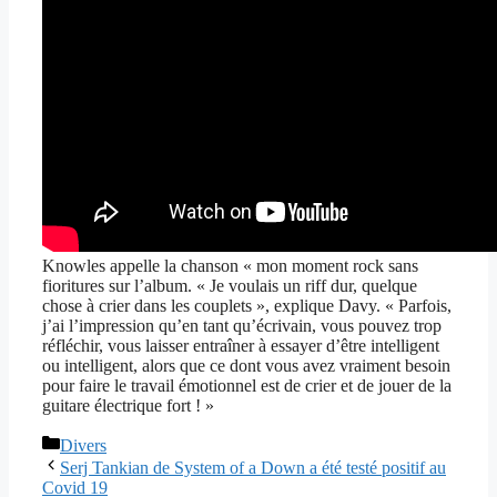
Knowles appelle la chanson « mon moment rock sans
fioritures sur l’album. « Je voulais un riff dur, quelque
chose à crier dans les couplets », explique Davy. « Parfois,
j’ai l’impression qu’en tant qu’écrivain, vous pouvez trop
réfléchir, vous laisser entraîner à essayer d’être intelligent
ou intelligent, alors que ce dont vous avez vraiment besoin
pour faire le travail émotionnel est de crier et de jouer de la
guitare électrique fort ! »
Catégories
Divers
Serj Tankian de System of a Down a été testé positif au
Covid 19