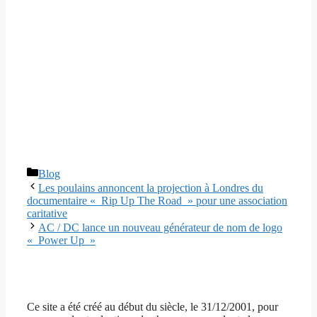
Catégories
Blog
Les poulains annoncent la projection à Londres du
documentaire « Rip Up The Road » pour une association
caritative
AC / DC lance un nouveau générateur de nom de logo
« Power Up »
Ce site a été créé au début du siècle, le 31/12/2001, pour