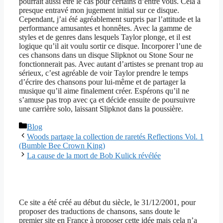
pourrait aussi être le cas pour certains d’entre vous. Cela a
presque entravé mon jugement initial sur ce disque.
Cependant, j’ai été agréablement surpris par l’attitude et la
performance amusantes et honnêtes. Avec la gamme de
styles et de genres dans lesquels Taylor plonge, et il est
logique qu’il ait voulu sortir ce disque. Incorporer l’une de
ces chansons dans un disque Slipknot ou Stone Sour ne
fonctionnerait pas. Avec autant d’artistes se prenant trop au
sérieux, c’est agréable de voir Taylor prendre le temps
d’écrire des chansons pour lui-même et de partager la
musique qu’il aime finalement créer. Espérons qu’il ne
s’amuse pas trop avec ça et décide ensuite de poursuivre
une carrière solo, laissant Slipknot dans la poussière.
Catégories
Blog
Woods partage la collection de raretés Reflections Vol. 1
(Bumble Bee Crown King)
La cause de la mort de Bob Kulick révélée
Ce site a été créé au début du siècle, le 31/12/2001, pour
proposer des traductions de chansons, sans doute le
premier site en France à proposer cette idée mais cela n’a