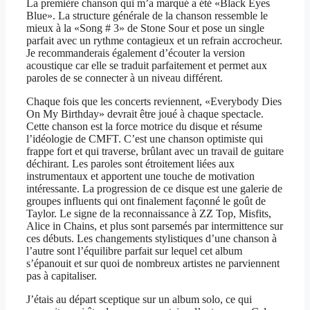
La première chanson qui m’a marqué a été «Black Eyes
Blue». La structure générale de la chanson ressemble le
mieux à la «Song # 3» de Stone Sour et pose un single
parfait avec un rythme contagieux et un refrain accrocheur.
Je recommanderais également d’écouter la version
acoustique car elle se traduit parfaitement et permet aux
paroles de se connecter à un niveau différent.
Chaque fois que les concerts reviennent, «Everybody Dies
On My Birthday» devrait être joué à chaque spectacle.
Cette chanson est la force motrice du disque et résume
l’idéologie de CMFT. C’est une chanson optimiste qui
frappe fort et qui traverse, brûlant avec un travail de guitare
déchirant. Les paroles sont étroitement liées aux
instrumentaux et apportent une touche de motivation
intéressante. La progression de ce disque est une galerie de
groupes influents qui ont finalement façonné le goût de
Taylor. Le signe de la reconnaissance à ZZ Top, Misfits,
Alice in Chains, et plus sont parsemés par intermittence sur
ces débuts. Les changements stylistiques d’une chanson à
l’autre sont l’équilibre parfait sur lequel cet album
s’épanouit et sur quoi de nombreux artistes ne parviennent
pas à capitaliser.
J’étais au départ sceptique sur un album solo, ce qui