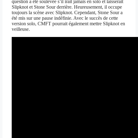
question a été soulevée s’il irait jamais en solo et laisserait
Slipknot et Stone Sour derrière. Heureusement, il occupe
toujours la scène avec Slipknot. Cependant, Stone Sour a
été mis sur une pause indéfinie. Avec le succès de cette
version solo, CMFT pourrait également mettre Slipknot en
veilleuse.