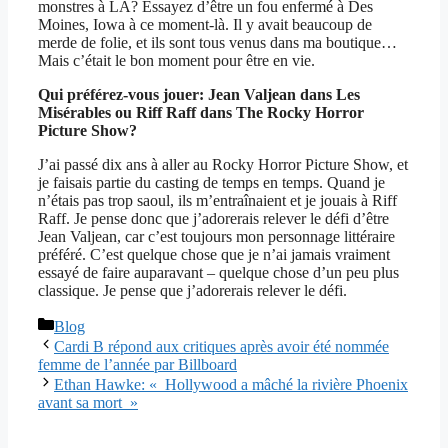
monstres à LA? Essayez d’être un fou enfermé à Des
Moines, Iowa à ce moment-là. Il y avait beaucoup de
merde de folie, et ils sont tous venus dans ma boutique…
Mais c’était le bon moment pour être en vie.
Qui préférez-vous jouer: Jean Valjean dans Les
Misérables ou Riff Raff dans The Rocky Horror
Picture Show?
J’ai passé dix ans à aller au Rocky Horror Picture Show, et
je faisais partie du casting de temps en temps. Quand je
n’étais pas trop saoul, ils m’entraînaient et je jouais à Riff
Raff. Je pense donc que j’adorerais relever le défi d’être
Jean Valjean, car c’est toujours mon personnage littéraire
préféré. C’est quelque chose que je n’ai jamais vraiment
essayé de faire auparavant – quelque chose d’un peu plus
classique. Je pense que j’adorerais relever le défi.
Catégories
Blog
Cardi B répond aux critiques après avoir été nommée
femme de l’année par Billboard
Ethan Hawke: « Hollywood a mâché la rivière Phoenix
avant sa mort »