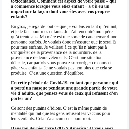
toxicomanes. Comment cet aspect de votre passé – qui
a commencé lorsque vous étiez enfant – a-t-il eu un
impact sur la façon dont vous êtes avec vos propres
enfants?
En gros, je regarde tout ce que je voulais en tant qu’enfant,
et je le fais pour mes enfants. Je n’ai rencontré mon père
qu’à trente ans. Ma mère est une sorte de cauchemar d’une
personne parfois. Je voulais donc m’assurer que je serai là
pour mes enfants. Je veillerai à ce qu’ils n’aient pas à
s’inquiéter de la provenance de la nourriture, de la
provenance de leurs vêtements. C’est une situation
délicate, car parfois vous pouvez surcorriger ce cours et
gâter vos enfants. Je ne voulais pas non plus que cela se
produise. C’est une question d’équilibre.
En cette période de Covid-19, en tant que personne qui
a porté un masque pendant une grande partie de votre
vie d’adulte, que pensez-vous de ceux qui refusent d’en
porter un?
Ce sont des putains d’idiots. C’est la même putain de
mentalité qui fait que les gens refusent les vaccins pour
leurs enfants. Cela n’a aucun sens pour moi.
Dans ton dernier livre [2017’s
America 51
] vous avez