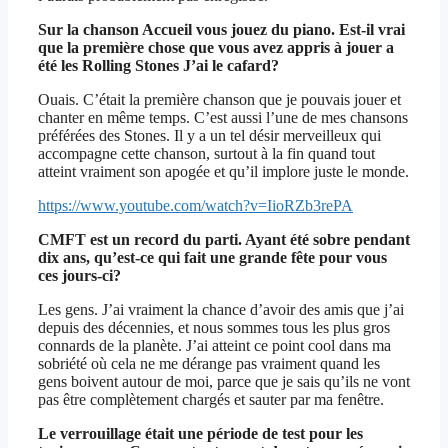
Sur la chanson
Accueil
vous jouez du piano. Est-il vrai
que la première chose que vous avez appris à jouer a
été les Rolling Stones
J’ai le cafard
?
Ouais. C’était la première chanson que je pouvais jouer et
chanter en même temps. C’est aussi l’une de mes chansons
préférées des Stones. Il y a un tel désir merveilleux qui
accompagne cette chanson, surtout à la fin quand tout
atteint vraiment son apogée et qu’il implore juste le monde.
https://www.youtube.com/watch?v=IioRZb3rePA
CMFT est un record du parti. Ayant été sobre pendant
dix ans, qu’est-ce qui fait une grande fête pour vous
ces jours-ci?
Les gens. J’ai vraiment la chance d’avoir des amis que j’ai
depuis des décennies, et nous sommes tous les plus gros
connards de la planète. J’ai atteint ce point cool dans ma
sobriété où cela ne me dérange pas vraiment quand les
gens boivent autour de moi, parce que je sais qu’ils ne vont
pas être complètement chargés et sauter par ma fenêtre.
Le verrouillage était une période de test pour les