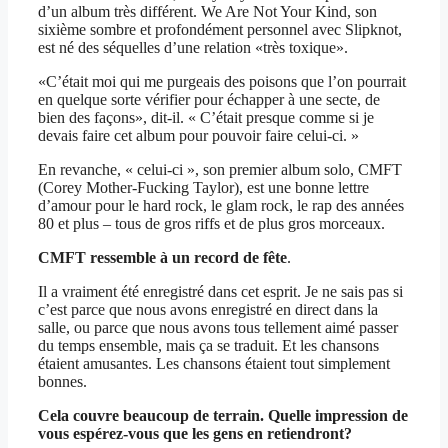
d’un album très différent. We Are Not Your Kind, son
sixième sombre et profondément personnel avec Slipknot,
est né des séquelles d’une relation «très toxique».
«C’était moi qui me purgeais des poisons que l’on pourrait
en quelque sorte vérifier pour échapper à une secte, de
bien des façons», dit-il. « C’était presque comme si je
devais faire cet album pour pouvoir faire celui-ci. »
En revanche, « celui-ci », son premier album solo, CMFT
(Corey Mother-Fucking Taylor), est une bonne lettre
d’amour pour le hard rock, le glam rock, le rap des années
80 et plus – tous de gros riffs et de plus gros morceaux.
CMFT ressemble à un record de fête
.
Il a vraiment été enregistré dans cet esprit. Je ne sais pas si
c’est parce que nous avons enregistré en direct dans la
salle, ou parce que nous avons tous tellement aimé passer
du temps ensemble, mais ça se traduit. Et les chansons
étaient amusantes. Les chansons étaient tout simplement
bonnes.
Cela couvre beaucoup de terrain. Quelle impression de
vous espérez-vous que les gens en retiendront?