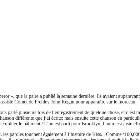
peror », que la paire a publié la semaine dernière. Ils avaient auparavan
e bassiste Comet de Frehley John Regan pour apparaître sur le morceau.
ns parlé plusieurs fois de l’enregistrement de quelque chose, et c’est m
chanson différente que j’ai écrite; mais ensuite cette chanson en particu
uitter le bâtiment / L’un est parti pour Brooklyn, l’autre est juste effra
, les paroles touchent également à l’histoire de Kiss. «Comme ‘100,000 Y
ie». Il a poursuivi: «Peter et moi sommes tous les deux à moitié italien