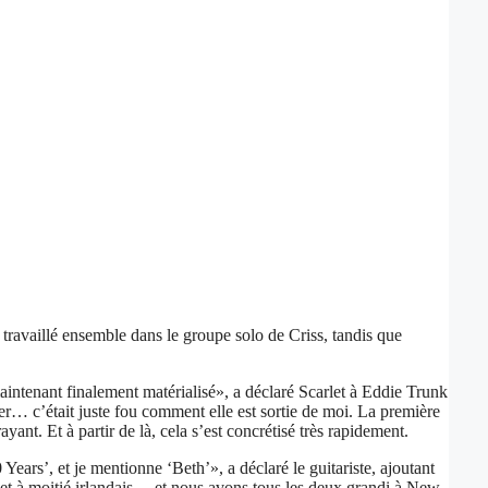
t travaillé ensemble dans le groupe solo de Criss, tandis que
aintenant finalement matérialisé», a déclaré Scarlet à Eddie Trunk
lier… c’était juste fou comment elle est sortie de moi. La première
yant. Et à partir de là, cela s’est concrétisé très rapidement.
ears’, et je mentionne ‘Beth’», a déclaré le guitariste, ajoutant
s et à moitié irlandais… et nous avons tous les deux grandi à New