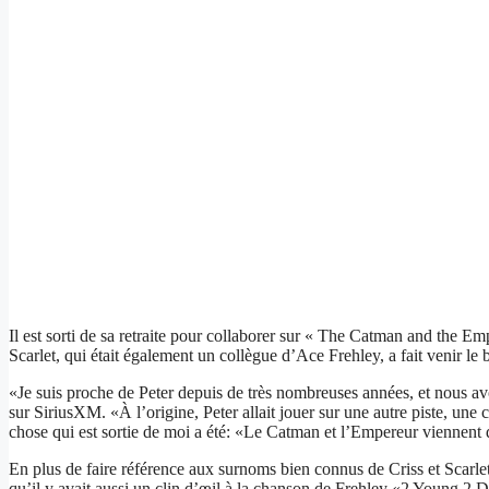
Il est sorti de sa retraite pour collaborer sur « The Catman and the Em
Scarlet, qui était également un collègue d’Ace Frehley, a fait venir l
«Je suis proche de Peter depuis de très nombreuses années, et nous avo
sur SiriusXM. «À l’origine, Peter allait jouer sur une autre piste, une 
chose qui est sortie de moi a été: «Le Catman et l’Empereur viennent de q
En plus de faire référence aux surnoms bien connus de Criss et Scarlet
qu’il y avait aussi un clin d’œil à la chanson de Frehley «2 Young 2 D