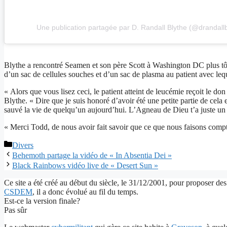
Une publication partagée par D. Randall Blythe (@drandallb
Blythe a rencontré Seamen et son père Scott à Washington DC plus tôt ce
d’un sac de cellules souches et d’un sac de plasma au patient avec leque
« Alors que vous lisez ceci, le patient atteint de leucémie reçoit le 
Blythe. « Dire que je suis honoré d’avoir été une petite partie de cel
sauvé la vie de quelqu’un aujourd’hui. L’Agneau de Dieu t’a juste un 
« Merci Todd, de nous avoir fait savoir que ce que nous faisons compt
Catégories
Divers
Behemoth partage la vidéo de « In Absentia Dei »
Black Rainbows vidéo live de « Desert Sun »
Ce site a été créé au début du siècle, le 31/12/2001, pour proposer des
CSDEM
, il a donc évolué au fil du temps.
Est-ce la version finale?
Pas sûr