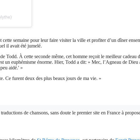
lythe)
tte semaine pour leur faire visiter la ville et profiter d’un dîner ense
l il avait été jumelé.
don de Todd. À cette seconde même, cet homme reçoit le meilleur cadeau 
a est un euphémisme énorme. Hier, Todd a dit: » Mec, l’Agneau de Dieu a
peu aidé.' »
e. Ce furent deux des plus beaux jours de ma vie. »
 traductions de chansons, sans doute le premier site en France à proposer