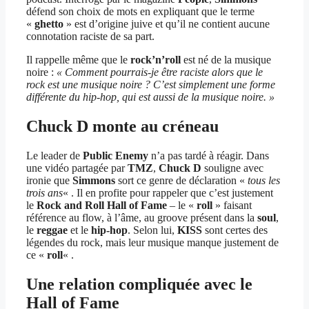
défend son choix de mots en expliquant que le terme
«
ghetto
» est d’origine juive et qu’il ne contient aucune
connotation raciste de sa part.
Il rappelle même que le
rock’n’roll
est né de la musique
noire :
« Comment pourrais-je être raciste alors que le
rock est une musique noire ? C’est simplement une forme
différente du hip-hop, qui est aussi de la musique noire. »
Chuck D monte au créneau
Le leader de
Public Enemy
n’a pas tardé à réagir. Dans
une vidéo partagée par
TMZ
,
Chuck D
souligne avec
ironie que
Simmons
sort ce genre de déclaration «
tous les
trois ans
« . Il en profite pour rappeler que c’est justement
le
Rock and Roll Hall of Fame
– le «
roll
» faisant
référence au flow, à l’âme, au groove présent dans la
soul
,
le
reggae
et le
hip-hop
. Selon lui,
KISS
sont certes des
légendes du rock, mais leur musique manque justement de
ce «
roll
« .
Une relation compliquée avec le
Hall of Fame