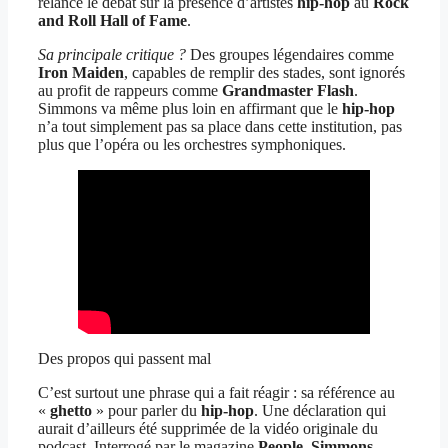
relancé le débat sur la présence d’artistes
hip-hop
au
Rock
and Roll Hall of Fame
.
Sa principale critique ?
Des groupes légendaires comme
Iron Maiden
, capables de remplir des stades, sont ignorés
au profit de rappeurs comme
Grandmaster Flash
.
Simmons va même plus loin en affirmant que le
hip-hop
n’a tout simplement pas sa place dans cette institution, pas
plus que l’opéra ou les orchestres symphoniques.
Des propos qui passent mal
C’est surtout une phrase qui a fait réagir : sa référence au
«
ghetto
» pour parler du
hip-hop
. Une déclaration qui
aurait d’ailleurs été supprimée de la vidéo originale du
podcast. Interrogé par le magazine
People
,
Simmons