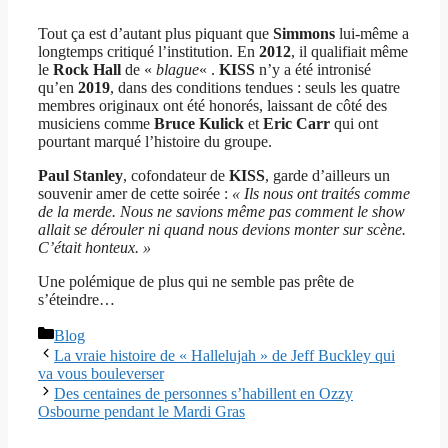
Tout ça est d’autant plus piquant que
Simmons
lui-même a
longtemps critiqué l’institution. En
2012
, il qualifiait même
le
Rock Hall
de «
blague
« .
KISS
n’y a été intronisé
qu’en
2019
, dans des conditions tendues : seuls les quatre
membres originaux ont été honorés, laissant de côté des
musiciens comme
Bruce Kulick
et
Eric Carr
qui ont
pourtant marqué l’histoire du groupe.
Paul Stanley
, cofondateur de
KISS
, garde d’ailleurs un
souvenir amer de cette soirée :
« Ils nous ont traités comme
de la merde. Nous ne savions même pas comment le show
allait se dérouler ni quand nous devions monter sur scène.
C’était honteux. »
Une polémique de plus qui ne semble pas prête de
s’éteindre…
Catégories
Blog
La vraie histoire de « Hallelujah » de Jeff Buckley qui
va vous bouleverser
Des centaines de personnes s’habillent en Ozzy
Osbourne pendant le Mardi Gras