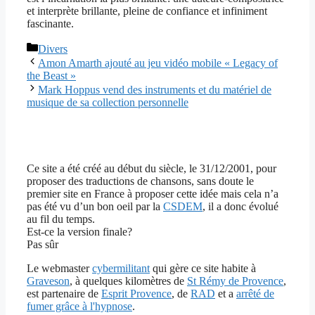
et interprète brillante, pleine de confiance et infiniment
fascinante.
Catégories
Divers
Amon Amarth ajouté au jeu vidéo mobile « Legacy of
the Beast »
Mark Hoppus vend des instruments et du matériel de
musique de sa collection personnelle
Ce site a été créé au début du siècle, le 31/12/2001, pour
proposer des traductions de chansons, sans doute le
premier site en France à proposer cette idée mais cela n’a
pas été vu d’un bon oeil par la
CSDEM
, il a donc évolué
au fil du temps.
Est-ce la version finale?
Pas sûr
Le webmaster
cybermilitant
qui gère ce site habite à
Graveson
, à quelques kilomètres de
St Rémy de Provence
,
est partenaire de
Esprit Provence
, de
RAD
et a
arrêté de
fumer grâce à l'hypnose
.