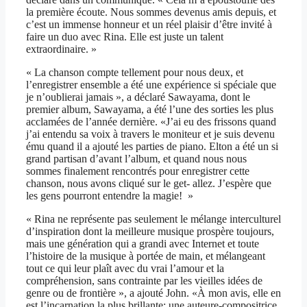
la première écoute. Nous sommes devenus amis depuis, et
c’est un immense honneur et un réel plaisir d’être invité à
faire un duo avec Rina. Elle est juste un talent
extraordinaire. »
« La chanson compte tellement pour nous deux, et
l’enregistrer ensemble a été une expérience si spéciale que
je n’oublierai jamais », a déclaré Sawayama, dont le
premier album, Sawayama, a été l’une des sorties les plus
acclamées de l’année dernière. «J’ai eu des frissons quand
j’ai entendu sa voix à travers le moniteur et je suis devenu
ému quand il a ajouté les parties de piano. Elton a été un si
grand partisan d’avant l’album, et quand nous nous
sommes finalement rencontrés pour enregistrer cette
chanson, nous avons cliqué sur le get- allez. J’espère que
les gens pourront entendre la magie! »
« Rina ne représente pas seulement le mélange interculturel
d’inspiration dont la meilleure musique prospère toujours,
mais une génération qui a grandi avec Internet et toute
l’histoire de la musique à portée de main, et mélangeant
tout ce qui leur plaît avec du vrai l’amour et la
compréhension, sans contrainte par les vieilles idées de
genre ou de frontière », a ajouté John. «À mon avis, elle en
est l’incarnation la plus brillante: une auteure-compositrice