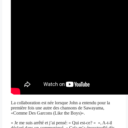
La collaboration est née lorsque John a entendu pour la
première fois une autre des chansons de Sawayama,
«Comme Des Garcons (Like the Boys)».
« Je me suis arrêté et j’ai pensé: » Qui est-ce? « », A-t-il
déclaré dans un communiqué. « Cela m’a époustouflé dès