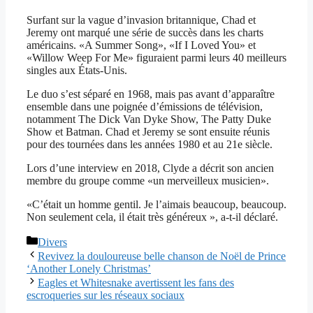
Surfant sur la vague d’invasion britannique, Chad et
Jeremy ont marqué une série de succès dans les charts
américains. «A Summer Song», «If I Loved You» et
«Willow Weep For Me» figuraient parmi leurs 40 meilleurs
singles aux États-Unis.
Le duo s’est séparé en 1968, mais pas avant d’apparaître
ensemble dans une poignée d’émissions de télévision,
notamment The Dick Van Dyke Show, The Patty Duke
Show et Batman. Chad et Jeremy se sont ensuite réunis
pour des tournées dans les années 1980 et au 21e siècle.
Lors d’une interview en 2018, Clyde a décrit son ancien
membre du groupe comme «un merveilleux musicien».
«C’était un homme gentil. Je l’aimais beaucoup, beaucoup.
Non seulement cela, il était très généreux », a-t-il déclaré.
Catégories
Divers
Revivez la douloureuse belle chanson de Noël de Prince
‘Another Lonely Christmas’
Eagles et Whitesnake avertissent les fans des
escroqueries sur les réseaux sociaux