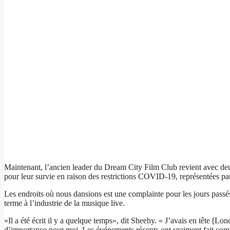
Maintenant, l’ancien leader du Dream City Film Club revient avec deux
pour leur survie en raison des restrictions COVID-19, représentées pa
Les endroits où nous dansions est une complainte pour les jours passés
terme à l’industrie de la musique live.
«Il a été écrit il y a quelque temps», dit Sheehy. « J’avais en tête 
d’importance pour moi. Les événements récents ont vraiment fait compre