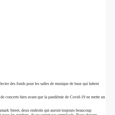
cter des fonds pour les salles de musique de base qui luttent
urs de concerts bien avant que la pandémie de Covid-19 ne mette un
enmark Street, deux endroits qui auront toujours beaucoup
 si nous les perdons, ils ne seront pas remplacés. Nous devons