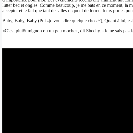
lutter bec et ongles. Comme beaucoup, je me bats en ce moment, la musiq
accepter et le fait que tant de salles risquent de fermer leurs portes po
Baby, Baby, Baby (Puis-je vous dire quelque chose?), Quant à lui, est
«C’est plutôt mignon ou un peu moche», dit Sheehy. «Je ne sais pas l