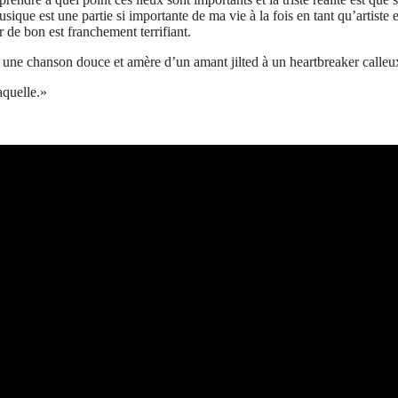
ue est une partie si importante de ma vie à la fois en tant qu’artiste et
ur de bon est franchement terrifiant.
 une chanson douce et amère d’un amant jilted à un heartbreaker calleu
aquelle.»