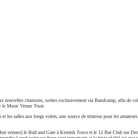
 nouvelles chansons, sorties exclusivement via Bandcamp, afin de colle
r le Music Venue Trust.
 et les salles aux longs volets, une source de tristesse pour les amate
[London venues] le Bull and Gate à Kentish Town et le 12 Bar Club sur D
ndre à quel point ces lieux sont importants et la triste réalité est que