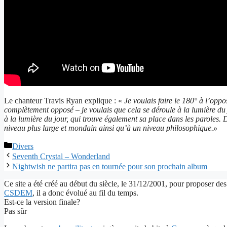
Le chanteur Travis Ryan explique : «
Je voulais faire le 180° à l’opp
complètement opposé – je voulais que cela se déroule à la lumière du j
à la lumière du jour, qui trouve également sa place dans les paroles. D
niveau plus large et mondain ainsi qu’à un niveau philosophique.»
Catégories
Divers
Seventh Crystal – Wonderland
Nightwish ne partira pas en tournée pour son prochain album
Ce site a été créé au début du siècle, le 31/12/2001, pour proposer des
CSDEM
, il a donc évolué au fil du temps.
Est-ce la version finale?
Pas sûr