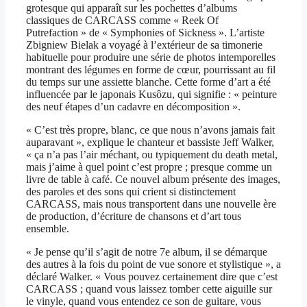
grotesque qui apparaît sur les pochettes d’albums
classiques de CARCASS comme « Reek Of
Putrefaction » de « Symphonies of Sickness ». L’artiste
Zbigniew Bielak a voyagé à l’extérieur de sa timonerie
habituelle pour produire une série de photos intemporelles
montrant des légumes en forme de cœur, pourrissant au fil
du temps sur une assiette blanche. Cette forme d’art a été
influencée par le japonais Kusôzu, qui signifie : « peinture
des neuf étapes d’un cadavre en décomposition ».
« C’est très propre, blanc, ce que nous n’avons jamais fait
auparavant », explique le chanteur et bassiste Jeff Walker,
« ça n’a pas l’air méchant, ou typiquement du death metal,
mais j’aime à quel point c’est propre ; presque comme un
livre de table à café. Ce nouvel album présente des images,
des paroles et des sons qui crient si distinctement
CARCASS, mais nous transportent dans une nouvelle ère
de production, d’écriture de chansons et d’art tous
ensemble.
« Je pense qu’il s’agit de notre 7e album, il se démarque
des autres à la fois du point de vue sonore et stylistique », a
déclaré Walker. « Vous pouvez certainement dire que c’est
CARCASS ; quand vous laissez tomber cette aiguille sur
le vinyle, quand vous entendez ce son de guitare, vous