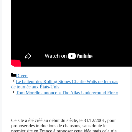
Catégories
Divers
Le batteur des Rolling Stones Charlie Watts ne fera pas
de tournée aux États-Unis
Tom Morello annonce « The Atlas Underground Fire »
Ce site a été créé au début du siècle, le 31/12/2001, pour
proposer des traductions de chansons, sans doute le
premier site en France à proposer cette idée mais cela n’a