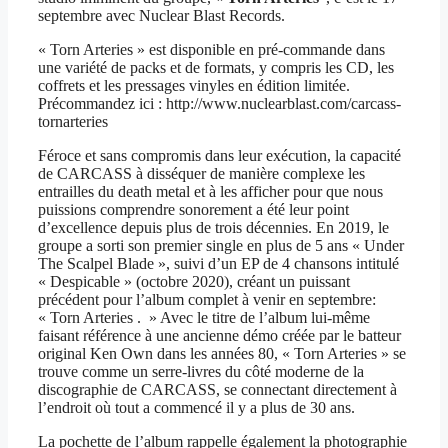
septembre avec Nuclear Blast Records.
« Torn Arteries » est disponible en pré-commande dans
une variété de packs et de formats, y compris les CD, les
coffrets et les pressages vinyles en édition limitée.
Précommandez ici : http://www.nuclearblast.com/carcass-
tornarteries
Féroce et sans compromis dans leur exécution, la capacité
de CARCASS à disséquer de manière complexe les
entrailles du death metal et à les afficher pour que nous
puissions comprendre sonorement a été leur point
d’excellence depuis plus de trois décennies. En 2019, le
groupe a sorti son premier single en plus de 5 ans « Under
The Scalpel Blade », suivi d’un EP de 4 chansons intitulé
« Despicable » (octobre 2020), créant un puissant
précédent pour l’album complet à venir en septembre:
« Torn Arteries . » Avec le titre de l’album lui-même
faisant référence à une ancienne démo créée par le batteur
original Ken Own dans les années 80, « Torn Arteries » se
trouve comme un serre-livres du côté moderne de la
discographie de CARCASS, se connectant directement à
l’endroit où tout a commencé il y a plus de 30 ans.
La pochette de l’album rappelle également la photographie