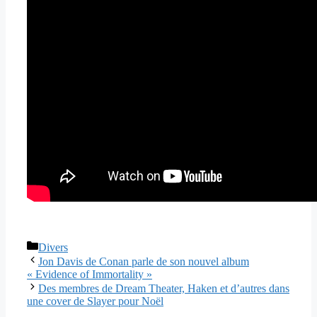
Catégories
Divers
Jon Davis de Conan parle de son nouvel album
« Evidence of Immortality »
Des membres de Dream Theater, Haken et d’autres dans
une cover de Slayer pour Noël