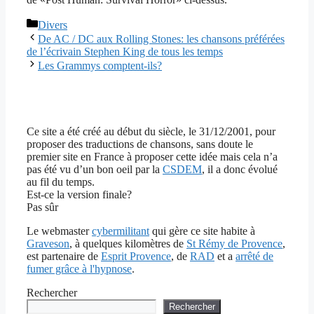
Catégories
Divers
De AC / DC aux Rolling Stones: les chansons préférées
de l’écrivain Stephen King de tous les temps
Les Grammys comptent-ils?
Ce site a été créé au début du siècle, le 31/12/2001, pour
proposer des traductions de chansons, sans doute le
premier site en France à proposer cette idée mais cela n’a
pas été vu d’un bon oeil par la
CSDEM
, il a donc évolué
au fil du temps.
Est-ce la version finale?
Pas sûr
Le webmaster
cybermilitant
qui gère ce site habite à
Graveson
, à quelques kilomètres de
St Rémy de Provence
,
est partenaire de
Esprit Provence
, de
RAD
et a
arrêté de
fumer grâce à l'hypnose
.
Rechercher
Rechercher