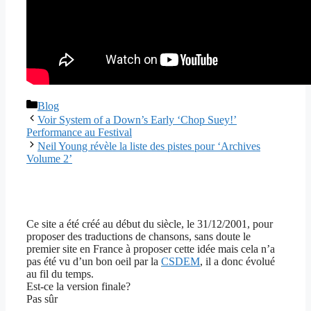
Catégories
Blog
Voir System of a Down’s Early ‘Chop Suey!’
Performance au Festival
Neil Young révèle la liste des pistes pour ‘Archives
Volume 2’
Ce site a été créé au début du siècle, le 31/12/2001, pour
proposer des traductions de chansons, sans doute le
premier site en France à proposer cette idée mais cela n’a
pas été vu d’un bon oeil par la
CSDEM
, il a donc évolué
au fil du temps.
Est-ce la version finale?
Pas sûr