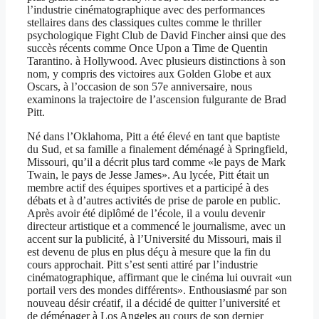
l’industrie cinématographique avec des performances
stellaires dans des classiques cultes comme le thriller
psychologique Fight Club de David Fincher ainsi que des
succès récents comme Once Upon a Time de Quentin
Tarantino. à Hollywood. Avec plusieurs distinctions à son
nom, y compris des victoires aux Golden Globe et aux
Oscars, à l’occasion de son 57e anniversaire, nous
examinons la trajectoire de l’ascension fulgurante de Brad
Pitt.
Né dans l’Oklahoma, Pitt a été élevé en tant que baptiste
du Sud, et sa famille a finalement déménagé à Springfield,
Missouri, qu’il a décrit plus tard comme «le pays de Mark
Twain, le pays de Jesse James». Au lycée, Pitt était un
membre actif des équipes sportives et a participé à des
débats et à d’autres activités de prise de parole en public.
Après avoir été diplômé de l’école, il a voulu devenir
directeur artistique et a commencé le journalisme, avec un
accent sur la publicité, à l’Université du Missouri, mais il
est devenu de plus en plus déçu à mesure que la fin du
cours approchait. Pitt s’est senti attiré par l’industrie
cinématographique, affirmant que le cinéma lui ouvrait «un
portail vers des mondes différents». Enthousiasmé par son
nouveau désir créatif, il a décidé de quitter l’université et
de déménager à Los Angeles au cours de son dernier