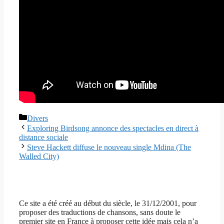
Catégories
Divers
Exploring Birdsong annonce des spectacles en direct à
distance sociale
Steve Hackett diffuse le nouveau single Mdina (The
Walled City)
Ce site a été créé au début du siècle, le 31/12/2001, pour
proposer des traductions de chansons, sans doute le
premier site en France à proposer cette idée mais cela n’a