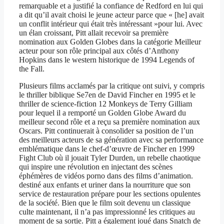
remarquable et a justifié la confiance de Redford en lui qui
a dit qu’il avait choisi le jeune acteur parce que « [he] avait
un conflit intérieur qui était très intéressant »pour lui. Avec
un élan croissant, Pitt allait recevoir sa première
nomination aux Golden Globes dans la catégorie Meilleur
acteur pour son rôle principal aux côtés d’Anthony
Hopkins dans le western historique de 1994 Legends of
the Fall.
Plusieurs films acclamés par la critique ont suivi, y compris
le thriller biblique Se7en de David Fincher en 1995 et le
thriller de science-fiction 12 Monkeys de Terry Gilliam
pour lequel il a remporté un Golden Globe Award du
meilleur second rôle et a reçu sa première nomination aux
Oscars. Pitt continuerait à consolider sa position de l’un
des meilleurs acteurs de sa génération avec sa performance
emblématique dans le chef-d’œuvre de Fincher en 1999
Fight Club où il jouait Tyler Durden, un rebelle chaotique
qui inspire une révolution en injectant des scènes
éphémères de vidéos porno dans des films d’animation.
destiné aux enfants et uriner dans la nourriture que son
service de restauration prépare pour les sections opulentes
de la société. Bien que le film soit devenu un classique
culte maintenant, il n’a pas impressionné les critiques au
moment de sa sortie. Pitt a également joué dans Snatch de