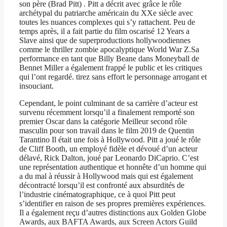
son père (Brad Pitt) . Pitt a décrit avec grâce le rôle
archétypal du patriarche américain du XXe siècle avec
toutes les nuances complexes qui s’y rattachent. Peu de
temps après, il a fait partie du film oscarisé 12 Years a
Slave ainsi que de superproductions hollywoodiennes
comme le thriller zombie apocalyptique World War Z.Sa
performance en tant que Billy Beane dans Moneyball de
Bennet Miller a également frappé le public et les critiques
qui l’ont regardé. tirez sans effort le personnage arrogant et
insouciant.
Cependant, le point culminant de sa carrière d’acteur est
survenu récemment lorsqu’il a finalement remporté son
premier Oscar dans la catégorie Meilleur second rôle
masculin pour son travail dans le film 2019 de Quentin
Tarantino Il était une fois à Hollywood. Pitt a joué le rôle
de Cliff Booth, un employé fidèle et dévoué d’un acteur
délavé, Rick Dalton, joué par Leonardo DiCaprio. C’est
une représentation authentique et honnête d’un homme qui
a du mal à réussir à Hollywood mais qui est également
décontracté lorsqu’il est confronté aux absurdités de
l’industrie cinématographique, ce à quoi Pitt peut
s’identifier en raison de ses propres premières expériences.
Il a également reçu d’autres distinctions aux Golden Globe
Awards, aux BAFTA Awards, aux Screen Actors Guild