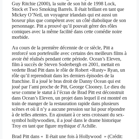
Guy Ritchie (2000), la suite de son hit de 1998 Lock,
Stock et Two Smoking Barrels. Il était brillant en tant que
Mickey O’Neil, un voyageur irlandais qui est aussi un
boxeur plus que compétent avec un côté diabolique de son
personnage. Pitt a prouvé qu’il pouvait gérer des rôles
comiques avec la même facilité dans cette comédie noire
morbide.
Au cours de la première décennie de ce siècle, Pitt a
renforcé son portefeuille avec certains des meilleurs films à
avoir été réalisés pendant cette période. Ocean’s Eleven,
film à succès de Steven Soderbergh en 2001, mettait en
vedette Brad Pitt dans le rôle de Robert «Rusty» Ryan, un
rôle qu’il reprendrait dans les derniers épisodes de la
franchise. Il a joué le bras droit de Danny Ocean qui est
joué par l’ami proche de Pitt, George Clooney. Le dieu du
sexe comme le statut à l’écran de Brad Pitt est déconstruit
dans Ocean’s Eleven, un projet dans lequel il est montré en
train de manger de la restauration rapide dans plusieurs
scènes et où il n’y a aucune pression sur lui pour répondre
à de telles attentes. En ajoutant à ce sens croissant du sex-
symbol hollywoodien, il a joué dans le drame historique
Troy en tant que figure mythique d’Achille.
Brad Pitt dans « Il était une fois à Hollywood » (Crédit: