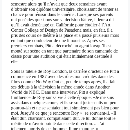
semestre alors qu’il n’avait que deux semaines avant
d’obtenir son diplôme universitaire, choisissant de tenter sa
chance pour réussir dans le cinéma. Lorsque ses parents
ont posé des questions sur sa décision hâtive, il leur a dit
qu’il avait déménagé en Californie pour étudier à l’Art
Center College of Design de Pasadena mais, en fait, il a
pris des cours de théâtre à la place et a passé plusieurs mois
en tant que conducteur de une limousine. Après ses
premiers combats, Pitt a décroché un agent lorsqu’il est
monté sur scène en tant que partenaire de son camarade de
classe pour une audition qui était initialement destinée à
elle.
Sous la tutelle de Roy London, la carrière d’acteur de Pitt a
commencé en 1987 avec des rôles non crédités dans des
films comme No Way Out et, peu de temps après, il a fait
ses débuts à la télévision la même année dans Another
World de NBC. Dans une interview, Pitt a expliqué
l’influence de Roy sur sa vie à cette époque: «Je me suis
assis dans quelques cours, et ils se sont juste sentis un peu
gourou-ish et ne se sentaient tout simplement pas bien pour
moi. Jusqu’à ce que je rencontre Roy », se souvient-il. «Il
était dur, charmant, compatissant, dur. Je lui donne tout le
mérite de m’avoir pointé dans cette direction… J’ai
tellement appris de cet homme. Il me manque. »