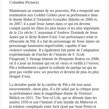
Columbia Pictures)
Maintenant au sommet de ses pouvoirs, Pitt a remporté une
nomination aux Golden Globes pour sa performance dans
le drame Babel d’Alejandro González Iñárritu en 2006 et,
en 2007, il a joué Jesse James dans ce qui est devenu
compté parmi les films les plus beaux et les plus importants
de la 21e siècle: L’assassinat d’Andrew Dominik de Jesse
James par le lâche Robert Ford. Une performance triste et
effrayante de Pitt, il a fait du personnage de Jesse James un
personnage hautement imprévisible, capable d’une
violence soudaine. Il a également fait partie de l’adaptation
expérimentale de Fincher de l’histoire de F. Scott
Fitzgerald, L’étrange histoire de Benjamin Button en 2008,
où il a joué un homme qui est né vieux et vieillit à l’envers.
Pitt a brillamment capturé la solitude de quelqu’un qui ne
peut pas vieillir avec ses proches et devient de plus en plus
éloigné d’eux.
La dernière partie de la carrière de Pitt a été tout aussi
mouvementée, sinon plus. Il a été salué par la critique pour
sa performance dans le magnifique drame de Terrence
Malick en 2011, The Tree of Life, qui se déroule dans les
années 1950 et suit l’histoire d’une famille du Midwest et
la relation compliquée entre Jack (joué par Sean Penn) et