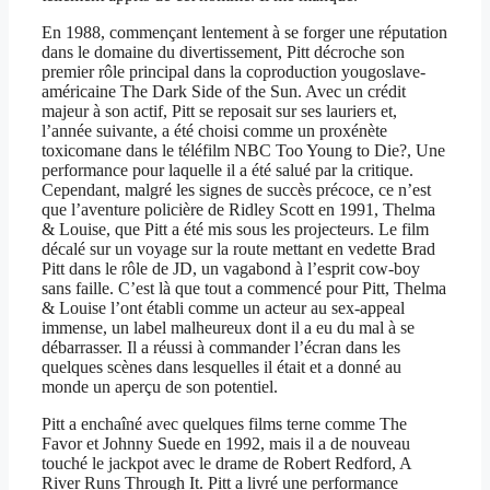
En 1988, commençant lentement à se forger une réputation
dans le domaine du divertissement, Pitt décroche son
premier rôle principal dans la coproduction yougoslave-
américaine The Dark Side of the Sun. Avec un crédit
majeur à son actif, Pitt se reposait sur ses lauriers et,
l’année suivante, a été choisi comme un proxénète
toxicomane dans le téléfilm NBC Too Young to Die?, Une
performance pour laquelle il a été salué par la critique.
Cependant, malgré les signes de succès précoce, ce n’est
que l’aventure policière de Ridley Scott en 1991, Thelma
& Louise, que Pitt a été mis sous les projecteurs. Le film
décalé sur un voyage sur la route mettant en vedette Brad
Pitt dans le rôle de JD, un vagabond à l’esprit cow-boy
sans faille. C’est là que tout a commencé pour Pitt, Thelma
& Louise l’ont établi comme un acteur au sex-appeal
immense, un label malheureux dont il a eu du mal à se
débarrasser. Il a réussi à commander l’écran dans les
quelques scènes dans lesquelles il était et a donné au
monde un aperçu de son potentiel.
Pitt a enchaîné avec quelques films terne comme The
Favor et Johnny Suede en 1992, mais il a de nouveau
touché le jackpot avec le drame de Robert Redford, A
River Runs Through It. Pitt a livré une performance