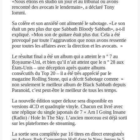
«Nous étions en studio un jour et au tribunal ou avons
rencontré des avocats le lendemain», a déclaré Tony
Iommi.
Sa colère et son anxiété ont alimenté le sabotage. «Le son
était un peu plus dur que Sabbath Bloody Sabbath», a-t-il
expliqué. «Mon son de guitare était plus dur. Cela a été
provoqué par toute l’aggravation que nous avons ressentie
pour toutes les affaires avec la direction et les avocats. »
Le résultat final a été un album qui a atteint le n ° 7 au
Royaume-Uni, et bien qu’il n’ait atteint que le n ° 28 aux
États-Unis – une déception après quatre albums
consécutifs du Top 20 – il a été très apprécié par le
magazine Rolling Stone, qui a décrit Sabotage comme »
non seulement le meilleur album de Black Sabbath depuis
Paranoid, c’est peut-être le meilleur de tous les temps.
La nouvelle édition super deluxe sera disponible en
versions 4CD et quadruple vinyle. Chacun est livré avec
une réplique du single japonais de 7 « Am I Going Insane
(Radio) / Hole In The Sky. L’ancien morceau est déjà sorti
sur les plateformes de streaming.
La sortie sera complétée par 16 titres en direct enregistrés
au Asbury Park Convention Hall dans le New Jersey le 5