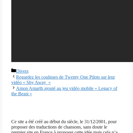
Catégories
Divers
Regardez les coulisses de Twenty One Pilots sur leur
vidéo « Shy Away »
Amon Amarth ajouté au jeu vidéo mobile « Legacy of
the Beast »
Ce site a été créé au début du siècle, le 31/12/2001, pour
proposer des traductions de chansons, sans doute le
premier site en France à proposer cette idée mais cela n’a