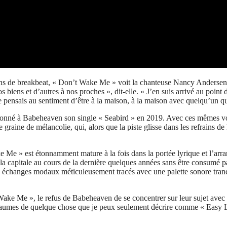
ons de breakbeat, « Don’t Wake Me » voit la chanteuse Nancy Andersen
 biens et d’autres à nos proches », dit-elle. « J’en suis arrivé au poin
je pensais au sentiment d’être à la maison, à la maison avec quelqu’un q
 donné à Babeheaven son single « Seabird » en 2019. Avec ces mêmes voix
graine de mélancolie, qui, alors que la piste glisse dans les refrains 
 Me » est étonnamment mature à la fois dans la portée lyrique et l’ar
 la capitale au cours de la dernière quelques années sans être consumé 
 échanges modaux méticuleusement tracés avec une palette sonore tranq
ake Me », le refus de Babeheaven de se concentrer sur leur sujet avec 
royaumes de quelque chose que je peux seulement décrire comme « Easy L