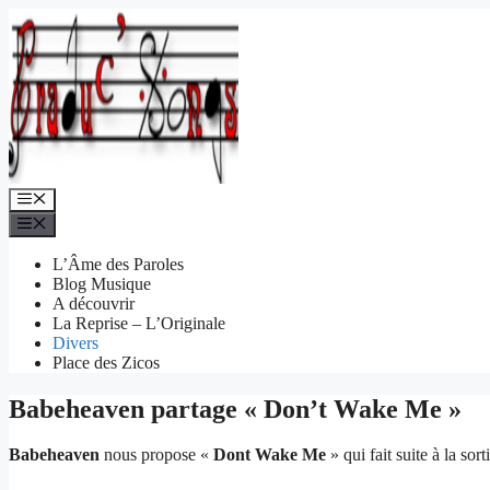
Aller
au
contenu
Menu
Menu
L’Âme des Paroles
Blog Musique
A découvrir
La Reprise – L’Originale
Divers
Place des Zicos
Babeheaven partage « Don’t Wake Me »
Babeheaven
nous propose «
Dont Wake Me
» qui fait suite à la so