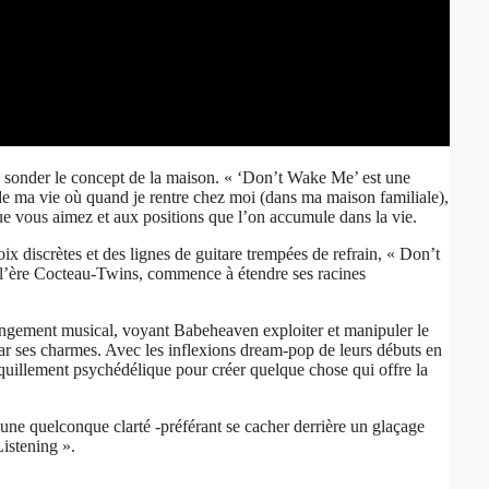
 sonder le concept de la maison. « ‘Don’t Wake Me’ est une
t de ma vie où quand je rentre chez moi (dans ma maison familiale),
ue vous aimez et aux positions que l’on accumule dans la vie.
 discrètes et des lignes de guitare trempées de refrain, « Don’t
de l’ère Cocteau-Twins, commence à étendre ses racines
rangement musical, voyant Babeheaven exploiter et manipuler le
par ses charmes. Avec les inflexions dream-pop de leurs débuts en
uillement psychédélique pour créer quelque chose qui offre la
une quelconque clarté -préférant se cacher derrière un glaçage
istening ».