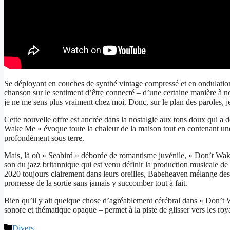
Se déployant en couches de synthé vintage compressé et en ondulati
chanson sur le sentiment d’être connecté – d’une certaine manière à nos
je ne me sens plus vraiment chez moi. Donc, sur le plan des paroles, 
Cette nouvelle offre est ancrée dans la nostalgie aux tons doux qui a
Wake Me » évoque toute la chaleur de la maison tout en contenant une 
profondément sous terre.
Mais, là où « Seabird » déborde de romantisme juvénile, « Don’t Wake
son du jazz britannique qui est venu définir la production musicale de
2020 toujours clairement dans leurs oreilles, Babeheaven mélange des
promesse de la sortie sans jamais y succomber tout à fait.
Bien qu’il y ait quelque chose d’agréablement cérébral dans « Don’t W
sonore et thématique opaque – permet à la piste de glisser vers les 
Catégories
Divers