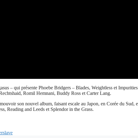
asus – qui présente Phoebe Bridgers – Blades, Weightless et Impurities
l Rechtshaid, Romil Hemnani, Buddy Ross et Carter Lang.
romouvoir son nouvel album, faisant escale au Japon, en Corée du Sud,
ness, Reading and Leeds et Splendor in the Grass.
erslave