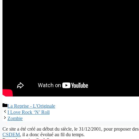
Catégories
La Reprise - L'Originale
I Love Rock ‘N’ Roll
Zombie
Ce site a été créé au début du siècle, le 31/12/2001, pour proposer des
CSDEM
, il a donc évolué au fil du temps.