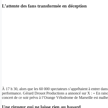
L’attente des fans transformée en déception
À 17 h 30, alors que les 60 000 spectateurs s’apprêtaient à entrer da
performance. Gérard Drouot Productions a annoncé sur X : « En raison 
concert de ce soir prévu à l’Orange Vélodrome de Marseille est malheu
Une rigueur qui ne laisse rien au hasard