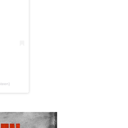
steen)