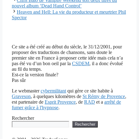
Chris Baio de Vampire Weekend sort deux titres du
nouvel album ‘Dead Hand Control’
Heaven and Hell: La vie du producteur et meurtrier Phil
Spector
Ce site a été créé au début du siècle, le 31/12/2001, pour
proposer des traductions de chansons, sans doute le
premier site en France à proposer cette idée mais cela n’a
pas été vu d’un bon oeil par la
CSDEM
, il a donc évolué
au fil du temps.
Est-ce la version finale?
Pas sûr
Le webmaster
cybermilitant
qui gère ce site habite à
Graveson
, à quelques kilomètres de
St Rémy de Provence
,
est partenaire de
Esprit Provence
, de
RAD
et a
arrêté de
fumer grâce à l'hypnose
.
Rechercher
Rechercher