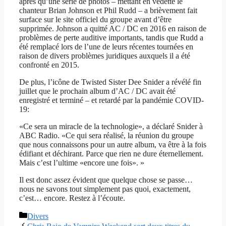
après qu’une série de photos – mettant en vedette le
chanteur Brian Johnson et Phil Rudd – a brièvement fait
surface sur le site officiel du groupe avant d’être
supprimée. Johnson a quitté AC / DC en 2016 en raison de
problèmes de perte auditive importants, tandis que Rudd a
été remplacé lors de l’une de leurs récentes tournées en
raison de divers problèmes juridiques auxquels il a été
confronté en 2015.
De plus, l’icône de Twisted Sister Dee Snider a révélé fin
juillet que le prochain album d’AC / DC avait été
enregistré et terminé – et retardé par la pandémie COVID-
19:
«Ce sera un miracle de la technologie», a déclaré Snider à
ABC Radio. «Ce qui sera réalisé, la réunion du groupe
que nous connaissons pour un autre album, va être à la fois
édifiant et déchirant. Parce que rien ne dure éternellement.
Mais c’est l’ultime «encore une fois». »
Il est donc assez évident que quelque chose se passe…
nous ne savons tout simplement pas quoi, exactement,
c’est… encore. Restez à l’écoute.
Catégories
Divers