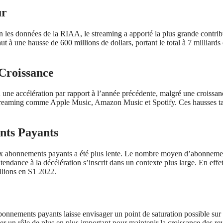
ur
lon les données de la RIAA, le streaming a apporté la plus grande contri
à une hausse de 600 millions de dollars, portant le total à 7 milliards 
 Croissance
une accélération par rapport à l’année précédente, malgré une croissa
treaming comme Apple Music, Amazon Music et Spotify. Ces hausses tarif
nts Payants
ux abonnements payants a été plus lente. Le nombre moyen d’abonnements
 tendance à la décélération s’inscrit dans un contexte plus large. En e
llions en S1 2022.
onnements payants laisse envisager un point de saturation possible sur 
er un rôle de plus en plus important pour maintenir la croissance des re