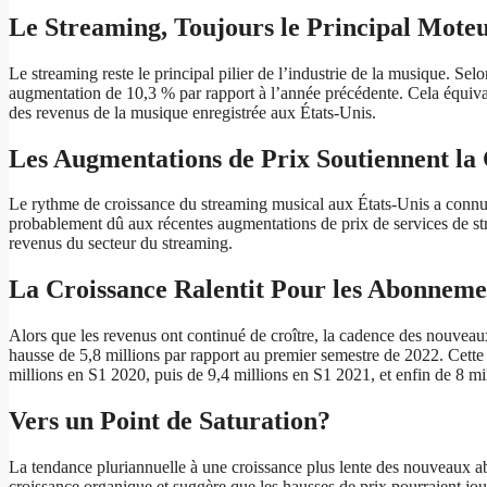
Le Streaming, Toujours le Principal Mote
Le streaming reste le principal pilier de l’industrie de la musique. Se
augmentation de 10,3 % par rapport à l’année précédente. Cela équivaut 
des revenus de la musique enregistrée aux États-Unis.
Les Augmentations de Prix Soutiennent la
Le rythme de croissance du streaming musical aux États-Unis a connu 
probablement dû aux récentes augmentations de prix de services de s
revenus du secteur du streaming.
La Croissance Ralentit Pour les Abonneme
Alors que les revenus ont continué de croître, la cadence des nouvea
hausse de 5,8 millions par rapport au premier semestre de 2022. Cette
millions en S1 2020, puis de 9,4 millions en S1 2021, et enfin de 8 mi
Vers un Point de Saturation?
La tendance pluriannuelle à une croissance plus lente des nouveaux ab
croissance organique et suggère que les hausses de prix pourraient jou