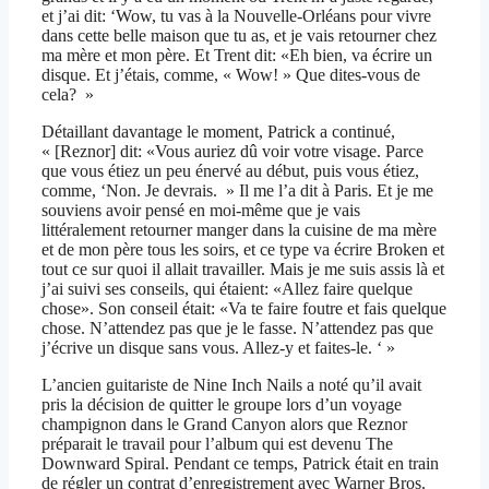
et j’ai dit: ‘Wow, tu vas à la Nouvelle-Orléans pour vivre
dans cette belle maison que tu as, et je vais retourner chez
ma mère et mon père. Et Trent dit: «Eh bien, va écrire un
disque. Et j’étais, comme, « Wow! » Que dites-vous de
cela? »
Détaillant davantage le moment, Patrick a continué,
« [Reznor] dit: «Vous auriez dû voir votre visage. Parce
que vous étiez un peu énervé au début, puis vous étiez,
comme, ‘Non. Je devrais. » Il me l’a dit à Paris. Et je me
souviens avoir pensé en moi-même que je vais
littéralement retourner manger dans la cuisine de ma mère
et de mon père tous les soirs, et ce type va écrire Broken et
tout ce sur quoi il allait travailler. Mais je me suis assis là et
j’ai suivi ses conseils, qui étaient: «Allez faire quelque
chose». Son conseil était: «Va te faire foutre et fais quelque
chose. N’attendez pas que je le fasse. N’attendez pas que
j’écrive un disque sans vous. Allez-y et faites-le. ‘ »
L’ancien guitariste de Nine Inch Nails a noté qu’il avait
pris la décision de quitter le groupe lors d’un voyage
champignon dans le Grand Canyon alors que Reznor
préparait le travail pour l’album qui est devenu The
Downward Spiral. Pendant ce temps, Patrick était en train
de régler un contrat d’enregistrement avec Warner Bros.