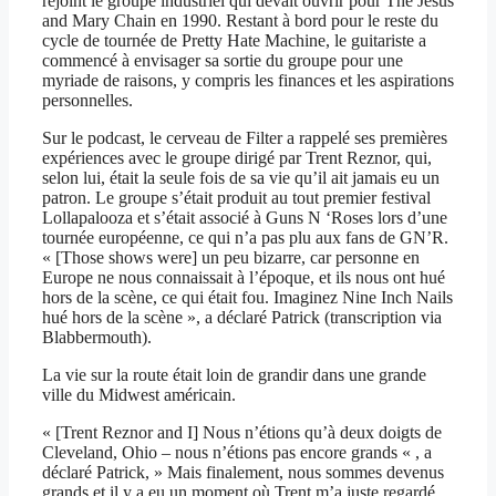
rejoint le groupe industriel qui devait ouvrir pour The Jesus
and Mary Chain en 1990. Restant à bord pour le reste du
cycle de tournée de Pretty Hate Machine, le guitariste a
commencé à envisager sa sortie du groupe pour une
myriade de raisons, y compris les finances et les aspirations
personnelles.
Sur le podcast, le cerveau de Filter a rappelé ses premières
expériences avec le groupe dirigé par Trent Reznor, qui,
selon lui, était la seule fois de sa vie qu’il ait jamais eu un
patron. Le groupe s’était produit au tout premier festival
Lollapalooza et s’était associé à Guns N ‘Roses lors d’une
tournée européenne, ce qui n’a pas plu aux fans de GN’R.
« [Those shows were] un peu bizarre, car personne en
Europe ne nous connaissait à l’époque, et ils nous ont hué
hors de la scène, ce qui était fou. Imaginez Nine Inch Nails
hué hors de la scène », a déclaré Patrick (transcription via
Blabbermouth).
La vie sur la route était loin de grandir dans une grande
ville du Midwest américain.
« [Trent Reznor and I] Nous n’étions qu’à deux doigts de
Cleveland, Ohio – nous n’étions pas encore grands « , a
déclaré Patrick, » Mais finalement, nous sommes devenus
grands et il y a eu un moment où Trent m’a juste regardé,