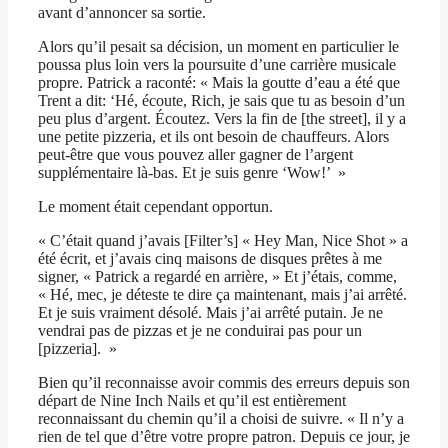
avant d’annoncer sa sortie.
Alors qu’il pesait sa décision, un moment en particulier le
poussa plus loin vers la poursuite d’une carrière musicale
propre. Patrick a raconté: « Mais la goutte d’eau a été que
Trent a dit: ‘Hé, écoute, Rich, je sais que tu as besoin d’un
peu plus d’argent. Écoutez. Vers la fin de [the street], il y a
une petite pizzeria, et ils ont besoin de chauffeurs. Alors
peut-être que vous pouvez aller gagner de l’argent
supplémentaire là-bas. Et je suis genre ‘Wow!’ »
Le moment était cependant opportun.
« C’était quand j’avais [Filter’s] « Hey Man, Nice Shot » a
été écrit, et j’avais cinq maisons de disques prêtes à me
signer, « Patrick a regardé en arrière, » Et j’étais, comme,
« Hé, mec, je déteste te dire ça maintenant, mais j’ai arrêté.
Et je suis vraiment désolé. Mais j’ai arrêté putain. Je ne
vendrai pas de pizzas et je ne conduirai pas pour un
[pizzeria]. »
Bien qu’il reconnaisse avoir commis des erreurs depuis son
départ de Nine Inch Nails et qu’il est entièrement
reconnaissant du chemin qu’il a choisi de suivre. « Il n’y a
rien de tel que d’être votre propre patron. Depuis ce jour, je