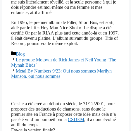
me suis littéralement réveillé, et la seule personne à qui je
dois répondre est moi-même ou ma femme et mes
enfants », at-il affirmé.
En 1995, le premier album de Filter, Short Bus, est sorti,
aidé par le hit « Hey Man Nice Shot ». Le disque a été
certifié Or par la RIAA plus tard cette année-là et en 1997,
il était devenu platine. L’album suivant du groupe, Title of
Record, poursuivra le même exploit.
Catégories
Blog
Le groupe Motown de Rick James et Neil Young ‘The
Mynah Birds’
Metal By Numbers 9/23: Oui nous sommes Marilyn
Manson, oui nous sommes
Ce site a été créé au début du siècle, le 31/12/2001, pour
proposer des traductions de chansons, sans doute le
premier site en France à proposer cette idée mais cela n’a
pas été vu d’un bon oeil par la
CSDEM
, il a donc évolué
au fil du temps.
Est-ce la version finale?