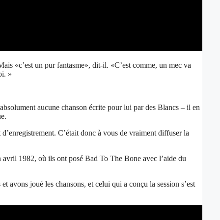
ais «c’est un pur fantasme», dit-il. «C’est comme, un mec va
i. »
 absolument aucune chanson écrite pour lui par des Blancs – il en
ue.
trat d’enregistrement. C’était donc à vous de vraiment diffuser la
n avril 1982, où ils ont posé Bad To The Bone avec l’aide du
avons joué les chansons, et celui qui a conçu la session s’est