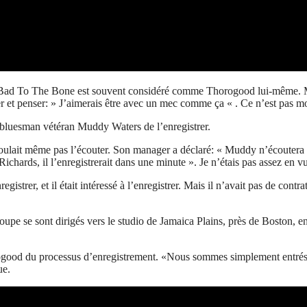
 de Bad To The Bone est souvent considéré comme Thorogood lui-même. M
uter et penser: » J’aimerais être avec un mec comme ça « . Ce n’est pas mo
bluesman vétéran Muddy Waters de l’enregistrer.
ne voulait même pas l’écouter. Son manager a déclaré: « Muddy n’écoutera
 Richards, il l’enregistrerait dans une minute ». Je n’étais pas assez en v
egistrer, et il était intéressé à l’enregistrer. Mais il n’avait pas de con
pe se sont dirigés vers le studio de Jamaica Plains, près de Boston, e
ood du processus d’enregistrement. «Nous sommes simplement entrés et 
ue.