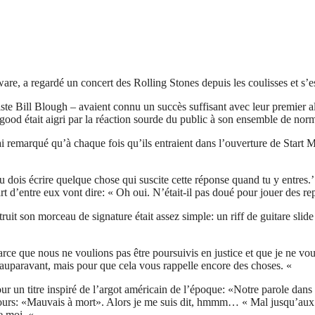
 a regardé un concert des Rolling Stones depuis les coulisses et s’est
ste Bill Blough – avaient connu un succès suffisant avec leur premier al
ood était aigri par la réaction sourde du public à son ensemble de norm
ai remarqué qu’à chaque fois qu’ils entraient dans l’ouverture de Start M
 dois écrire quelque chose qui suscite cette réponse quand tu y entres.’ P
t d’entre eux vont dire: « Oh oui. N’était-il pas doué pour jouer des r
ruit son morceau de signature était assez simple: un riff de guitare slid
 que nous ne voulions pas être poursuivis en justice et que je ne voul
 auparavant, mais pour que cela vous rappelle encore des choses. «
r un titre inspiré de l’argot américain de l’époque: «Notre parole dans 
oujours: «Mauvais à mort». Alors je me suis dit, hmmm… « Mal jusqu’aux os
re moi. «