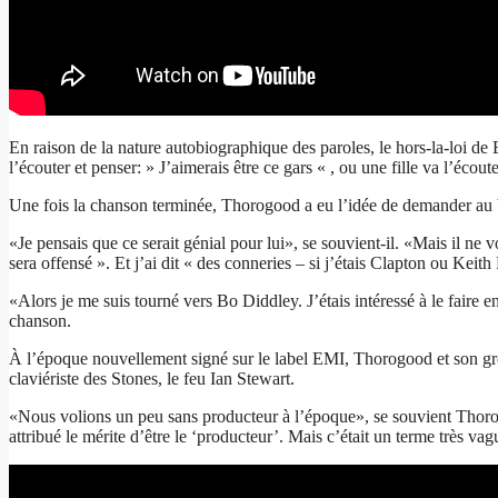
En raison de la nature autobiographique des paroles, le hors-la-loi
l’écouter et penser: » J’aimerais être ce gars « , ou une fille va l’éco
Une fois la chanson terminée, Thorogood a eu l’idée de demander au 
«Je pensais que ce serait génial pour lui», se souvient-il. «Mais il 
sera offensé ». Et j’ai dit « des conneries – si j’étais Clapton ou Keith
«Alors je me suis tourné vers Bo Diddley. J’étais intéressé à le faire enr
chanson.
À l’époque nouvellement signé sur le label EMI, Thorogood et son grou
claviériste des Stones, le feu Ian Stewart.
«Nous volions un peu sans producteur à l’époque», se souvient Thorog
attribué le mérite d’être le ‘producteur’. Mais c’était un terme très vag