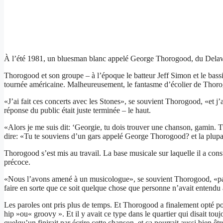
À l’été 1981, un bluesman blanc appelé George Thorogood, du Delaware,
Thorogood et son groupe – à l’époque le batteur Jeff Simon et le bassi
tournée américaine. Malheureusement, le fantasme d’écolier de Thorog
«J’ai fait ces concerts avec les Stones», se souvient Thorogood, «et j’
réponse du public était juste terminée – le haut.
«Alors je me suis dit: ‘Georgie, tu dois trouver une chanson, gamin. Tu
dire: «Tu te souviens d’un gars appelé George Thorogood? et la plupar
Thorogood s’est mis au travail. La base musicale sur laquelle il a const
précoce.
«Nous l’avons amené à un musicologue», se souvient Thorogood, «parce
faire en sorte que ce soit quelque chose que personne n’avait entendu
Les paroles ont pris plus de temps. Et Thorogood a finalement opté pou
hip »ou« groovy ». Et il y avait ce type dans le quartier qui disait t
quelqu’un finirait par écrire cette chanson, et ça pourrait aussi bien êt