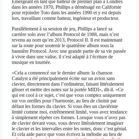
Émergeant en tant que batteur de premier plan à Londres
dans les années 1970, Phillips a déménagé en Californie
pour rejoindre Toto dans les années 1990 et y est depuis
lors, travaillant comme batteur, ingénieur et producteur.
Parallèlement à sa session de jeu, Phillips a lancé sa
carrière solo avec l’album Protocol de 1988, mais n’est
revenu au nom qu’en 2013, Protocol II. Il est maintenant
sur la route pour soutenir le quatrième album sous la
bannière Protocol. Avec une grande partie de sa vie passée
à vivre dans une valise, il s’est adapté à l’écriture de
musique en tournée.
«Cela a commencé sur le dernier album: la chanson
Catalyst a été principalement écrite sur un avion sans
clavier, directement dans l’ordinateur, faisant littéralement
glisser et mettre des notes sur la portée MIDI», dit-il. «Ce
qui est cool à ce sujet, c’est que vous comptez uniquement
sur vos oreilles pour l’harmonie, au lieu de choisir par
défaut les formes du clavier. Si vous êtes un claviériste
limité comme moi, extrêmement limité, vous avez tendance
à simplement répéter ces formes. Lorsque vous n’avez pas
de clavier devant vous, vous devez littéralement imaginer
le clavier et les intervalles entre les notes, donc c’est génial.
Et cela aide parce que vous écrivez la mélodie au lieu de