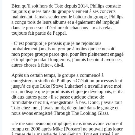
Bien qu’il soit hors de Toto depuis 2014, Phillips constate
toujours que les fans du groupe viennent à ses concerts
maintenant. Jamais seulement le batteur du groupe, Phillips
a conçu trois de leurs albums et a également été impliqué
dans le processus d’écriture de chansons – mais cela a
toujours fait partie de l’appel.
«C’est pourquoi je pensais que je ne rejoindrais
probablement jamais un groupe à moins que ce ne soit
mon propre groupe parce que, pour être pleinement engagé
et impliqué pendant longtemps, j’aurais besoin d’avoir ces
autres choses à faire», dit-il.
Après un certain temps, le groupe a commencé à
enregistrer au studio de Phillips. «C’était un processus lent
jusqu’à ce que Luke [Steve Lukather] a travaillé avec moi
sur un disque que je produisais et que je développais, et il a
dit aux autres gars: «Il se passe quelque chose de
formidable chez lui, enregistrons là-bas. Donc, j’avais tout
Toto chez moi, j’avais un rig de guitare dans le garage et
nous avons enregistré Through The Looking Glass.
«Je me suis beaucoup impliqué, mais nous avons vraiment
rompu en 2008 après Mike [Porcaro] ne pouvait plus jouer
à cause de la maladie de Lou Gehrig. Tout est arrivé à un