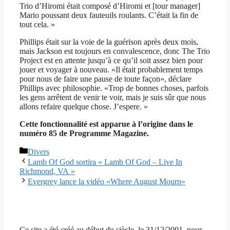
Trio d’Hiromi était composé d’Hiromi et [tour manager]
Mario poussant deux fauteuils roulants. C’était la fin de
tout cela. »
Phillips était sur la voie de la guérison après deux mois,
mais Jackson est toujours en convalescence, donc The Trio
Project est en attente jusqu’à ce qu’il soit assez bien pour
jouer et voyager à nouveau. «Il était probablement temps
pour nous de faire une pause de toute façon», déclare
Phillips avec philosophie. «Trop de bonnes choses, parfois
les gens arrêtent de venir te voir, mais je suis sûr que nous
allons refaire quelque chose. J’espere. »
Cette fonctionnalité est apparue à l’origine dans le
numéro 85 de
Programme
Magazine.
Catégories
Divers
Lamb Of God sortira « Lamb Of God – Live In
Richmond, VA »
Evergrey lance la vidéo «Where August Mourn»
Ce site a été créé au début du siècle, le 31/12/2001, pour