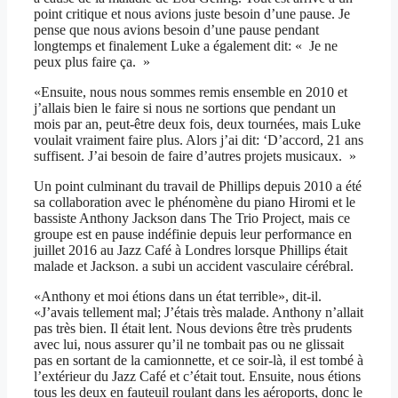
point critique et nous avions juste besoin d’une pause. Je
pense que nous avions besoin d’une pause pendant
longtemps et finalement Luke a également dit: « Je ne
peux plus faire ça. »
«Ensuite, nous nous sommes remis ensemble en 2010 et
j’allais bien le faire si nous ne sortions que pendant un
mois par an, peut-être deux fois, deux tournées, mais Luke
voulait vraiment faire plus. Alors j’ai dit: ‘D’accord, 21 ans
suffisent. J’ai besoin de faire d’autres projets musicaux. »
Un point culminant du travail de Phillips depuis 2010 a été
sa collaboration avec le phénomène du piano Hiromi et le
bassiste Anthony Jackson dans The Trio Project, mais ce
groupe est en pause indéfinie depuis leur performance en
juillet 2016 au Jazz Café à Londres lorsque Phillips était
malade et Jackson. a subi un accident vasculaire cérébral.
«Anthony et moi étions dans un état terrible», dit-il.
«J’avais tellement mal; J’étais très malade. Anthony n’allait
pas très bien. Il était lent. Nous devions être très prudents
avec lui, nous assurer qu’il ne tombait pas ou ne glissait
pas en sortant de la camionnette, et ce soir-là, il est tombé à
l’extérieur du Jazz Café et c’était tout. Ensuite, nous étions
tous les deux en fauteuil roulant dans les aéroports, donc le