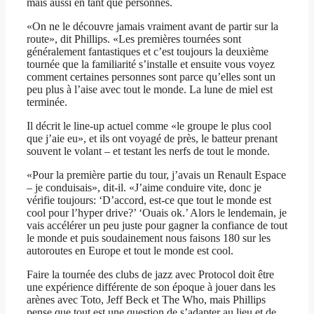
mais aussi en tant que personnes.
«On ne le découvre jamais vraiment avant de partir sur la
route», dit Phillips. «Les premières tournées sont
généralement fantastiques et c’est toujours la deuxième
tournée que la familiarité s’installe et ensuite vous voyez
comment certaines personnes sont parce qu’elles sont un
peu plus à l’aise avec tout le monde. La lune de miel est
terminée.
Il décrit le line-up actuel comme «le groupe le plus cool
que j’aie eu», et ils ont voyagé de près, le batteur prenant
souvent le volant – et testant les nerfs de tout le monde.
«Pour la première partie du tour, j’avais un Renault Espace
– je conduisais», dit-il. «J’aime conduire vite, donc je
vérifie toujours: ‘D’accord, est-ce que tout le monde est
cool pour l’hyper drive?’ ‘Ouais ok.’ Alors le lendemain, je
vais accélérer un peu juste pour gagner la confiance de tout
le monde et puis soudainement nous faisons 180 sur les
autoroutes en Europe et tout le monde est cool.
Faire la tournée des clubs de jazz avec Protocol doit être
une expérience différente de son époque à jouer dans les
arènes avec Toto, Jeff Beck et The Who, mais Phillips
pense que tout est une question de s’adapter au lieu et de