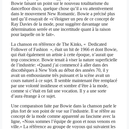
Bowie faisant un point sur le nouveau totalitarisme du
dancefloor disco, quelque chose qu’il a vu attentivement
dans le mouvement New Romantic. Bowie a précisé plus
tard qu’il essayait de «s’éloigner un peu de ce concept de
Ray Davies de la mode, pour suggérer davantage une
détermination serrée et une incertitude quant à la raison
pour laquelle on le fait».
La chanson en référence de The Kinks, « Dedicated
Follower of Fashion », était un hit de 1966 et dont Bowie,
qui était également un artiste à cette époque, n’aurait que
trop conscience. Bowie tenait à viser la nature superficielle
de l’industrie: «Quand j’ai commencé à aller dans des
discothèques à New York au début des années 70, il y
avait un enthousiasme très puissant et la scène avait un
cours naturel à ce sujet. Il semble maintenant être remplacé
par une volonté insidieuse et sombre d’être à la mode,
comme si c’était en fait une vocation. Il y a une sorte
d’aura étrange à ce sujet.
Une comparaison faite par Bowie dans la chanson parle le
plus fort de son point de vue sur l’industrie. Il se réfère au
concept de la mode comme apparenté au fascisme avec la
ligne, «Nous sommes l’équipe de goon et nous venons en
ville.» La référence au groupe de voyous qui suivaient les