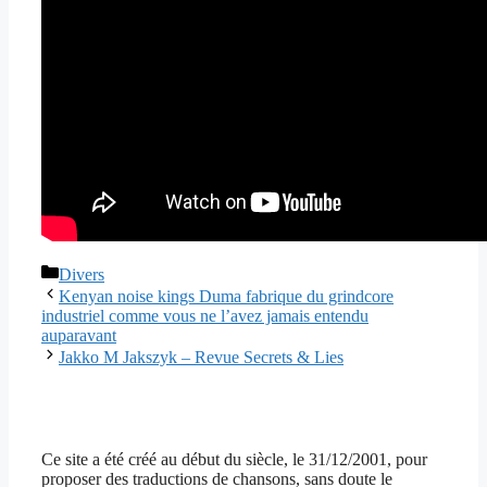
Catégories
Divers
Kenyan noise kings Duma fabrique du grindcore
industriel comme vous ne l’avez jamais entendu
auparavant
Jakko M Jakszyk – Revue Secrets & Lies
Ce site a été créé au début du siècle, le 31/12/2001, pour
proposer des traductions de chansons, sans doute le