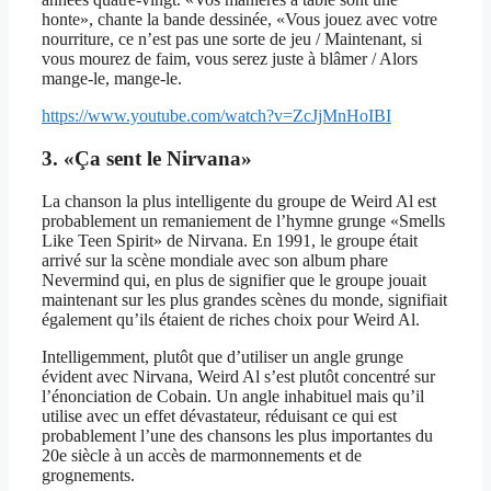
honte», chante la bande dessinée, «Vous jouez avec votre
nourriture, ce n’est pas une sorte de jeu / Maintenant, si
vous mourez de faim, vous serez juste à blâmer / Alors
mange-le, mange-le.
https://www.youtube.com/watch?v=ZcJjMnHoIBI
3. «Ça sent le Nirvana»
La chanson la plus intelligente du groupe de Weird Al est
probablement un remaniement de l’hymne grunge «Smells
Like Teen Spirit» de Nirvana. En 1991, le groupe était
arrivé sur la scène mondiale avec son album phare
Nevermind qui, en plus de signifier que le groupe jouait
maintenant sur les plus grandes scènes du monde, signifiait
également qu’ils étaient de riches choix pour Weird Al.
Intelligemment, plutôt que d’utiliser un angle grunge
évident avec Nirvana, Weird Al s’est plutôt concentré sur
l’énonciation de Cobain. Un angle inhabituel mais qu’il
utilise avec un effet dévastateur, réduisant ce qui est
probablement l’une des chansons les plus importantes du
20e siècle à un accès de marmonnements et de
grognements.