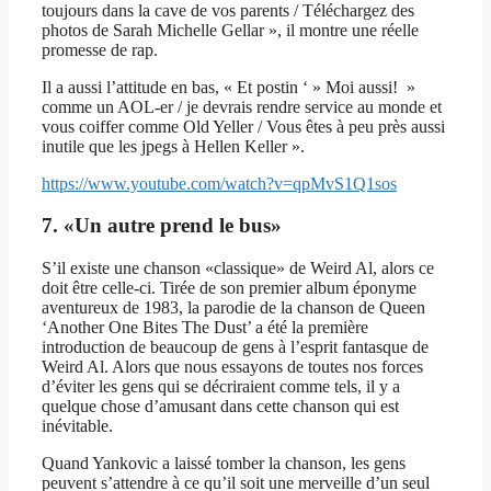
toujours dans la cave de vos parents / Téléchargez des
photos de Sarah Michelle Gellar », il montre une réelle
promesse de rap.
Il a aussi l’attitude en bas, « Et postin ‘ » Moi aussi! »
comme un AOL-er / je devrais rendre service au monde et
vous coiffer comme Old Yeller / Vous êtes à peu près aussi
inutile que les jpegs à Hellen Keller ».
https://www.youtube.com/watch?v=qpMvS1Q1sos
7. «Un autre prend le bus»
S’il existe une chanson «classique» de Weird Al, alors ce
doit être celle-ci. Tirée de son premier album éponyme
aventureux de 1983, la parodie de la chanson de Queen
‘Another One Bites The Dust’ a été la première
introduction de beaucoup de gens à l’esprit fantasque de
Weird Al. Alors que nous essayons de toutes nos forces
d’éviter les gens qui se décriraient comme tels, il y a
quelque chose d’amusant dans cette chanson qui est
inévitable.
Quand Yankovic a laissé tomber la chanson, les gens
peuvent s’attendre à ce qu’il soit une merveille d’un seul