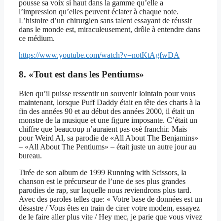
pousse sa voix si haut dans la gamme qu’elle a
l’impression qu’elles peuvent éclater à chaque note.
L’histoire d’un chirurgien sans talent essayant de réussir
dans le monde est, miraculeusement, drôle à entendre dans
ce médium.
https://www.youtube.com/watch?v=notKtAgfwDA
8. «Tout est dans les Pentiums»
Bien qu’il puisse ressentir un souvenir lointain pour vous
maintenant, lorsque Puff Daddy était en tête des charts à la
fin des années 90 et au début des années 2000, il était un
monstre de la musique et une figure imposante. C’était un
chiffre que beaucoup n’auraient pas osé franchir. Mais
pour Weird Al, sa parodie de «All About The Benjamins»
– «All About The Pentiums» – était juste un autre jour au
bureau.
Tirée de son album de 1999 Running with Scissors, la
chanson est le précurseur de l’une de ses plus grandes
parodies de rap, sur laquelle nous reviendrons plus tard.
Avec des paroles telles que: « Votre base de données est un
désastre / Vous êtes en train de cirer votre modem, essayez
de le faire aller plus vite / Hey mec, je parie que vous vivez