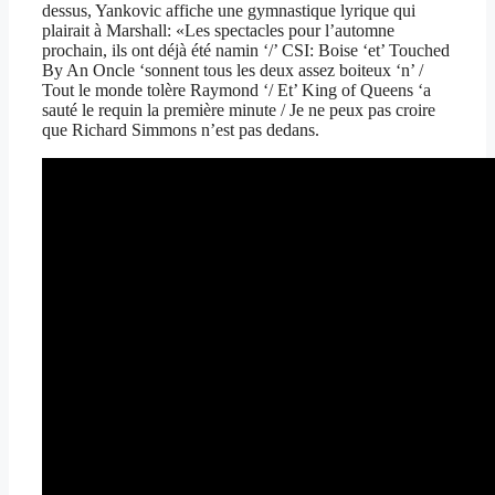
dessus, Yankovic affiche une gymnastique lyrique qui
plairait à Marshall: «Les spectacles pour l’automne
prochain, ils ont déjà été namin ‘/’ CSI: Boise ‘et’ Touched
By An Oncle ‘sonnent tous les deux assez boiteux ‘n’ /
Tout le monde tolère Raymond ‘/ Et’ King of Queens ‘a
sauté le requin la première minute / Je ne peux pas croire
que Richard Simmons n’est pas dedans.