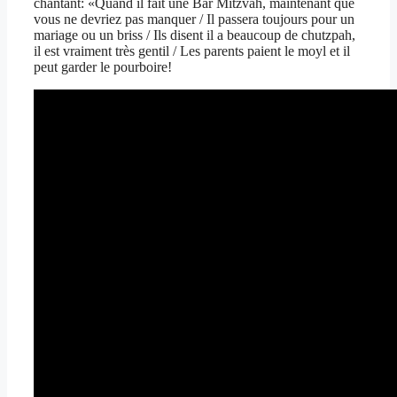
chantant: «Quand il fait une Bar Mitzvah, maintenant que
vous ne devriez pas manquer / Il passera toujours pour un
mariage ou un briss / Ils disent il a beaucoup de chutzpah,
il est vraiment très gentil / Les parents paient le moyl et il
peut garder le pourboire!