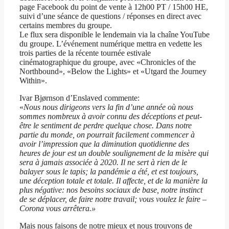
page Facebook du point de vente à 12h00 PT / 15h00 HE,
suivi d’une séance de questions / réponses en direct avec
certains membres du groupe.
Le flux sera disponible le lendemain via la chaîne YouTube
du groupe. L’événement numérique mettra en vedette les
trois parties de la récente tournée estivale
cinématographique du groupe, avec «Chronicles of the
Northbound», «Below the Lights» et «Utgard the Journey
Within».
Ivar Bjørnson d’Enslaved commente:
«
Nous nous dirigeons vers la fin d’une année où nous
sommes nombreux à avoir connu des déceptions et peut-
être le sentiment de perdre quelque chose. Dans notre
partie du monde, on pourrait facilement commencer à
avoir l’impression que la diminution quotidienne des
heures de jour est un double soulignement de la misère qui
sera à jamais associée à 2020. Il ne sert à rien de le
balayer sous le tapis; la pandémie a été, et est toujours,
une déception totale et totale. Il affecte, et de la manière la
plus négative: nos besoins sociaux de base, notre instinct
de se déplacer, de faire notre travail; vous voulez le faire –
Corona vous arrêtera.»
Mais nous faisons de notre mieux et nous trouvons de