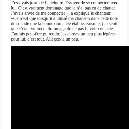
J’essayais juste de l’atteindre. Essayer de se connecter avec
lui. C’est vraiment dommage que je n’ai pas eu de chance.
J’avais envie de me connecter », a expliqué le chanteur.
«Ce n’est que lorsqu’il a utilisé ma chanson dans cette note
de suicide que la connexion a été établie. Ensuite, j’ai senti
que c’était vraiment dommage de ne pas l’avoir contacté.
J’aurais peut-être pu rendre les choses un peu plus légères
pour lui, c’est tout. Allégez-la un peu. «