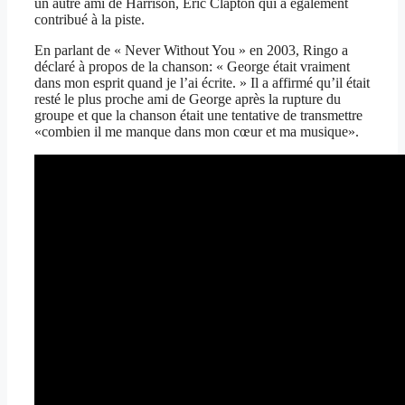
un autre ami de Harrison, Eric Clapton qui a également
contribué à la piste.
En parlant de « Never Without You » en 2003, Ringo a
déclaré à propos de la chanson: « George était vraiment
dans mon esprit quand je l’ai écrite. » Il a affirmé qu’il était
resté le plus proche ami de George après la rupture du
groupe et que la chanson était une tentative de transmettre
«combien il me manque dans mon cœur et ma musique».