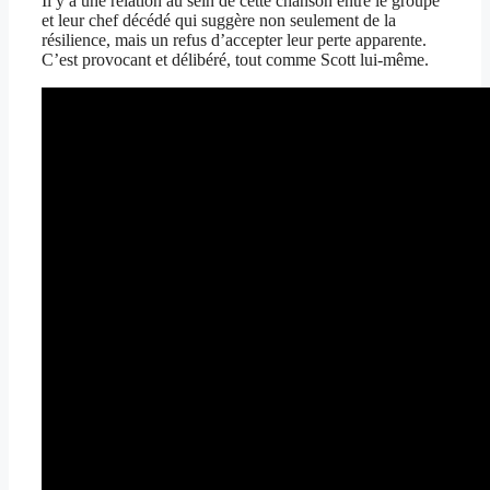
Il y a une relation au sein de cette chanson entre le groupe
et leur chef décédé qui suggère non seulement de la
résilience, mais un refus d’accepter leur perte apparente.
C’est provocant et délibéré, tout comme Scott lui-même.