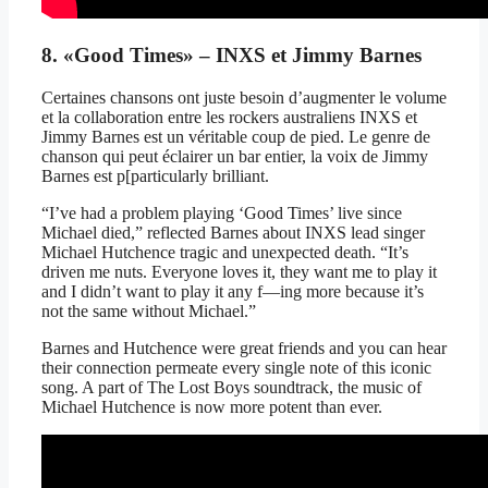
8. «Good Times» – INXS et Jimmy Barnes
Certaines chansons ont juste besoin d’augmenter le volume
et la collaboration entre les rockers australiens INXS et
Jimmy Barnes est un véritable coup de pied. Le genre de
chanson qui peut éclairer un bar entier, la voix de Jimmy
Barnes est p[particularly brilliant.
“I’ve had a problem playing ‘Good Times’ live since
Michael died,” reflected Barnes about INXS lead singer
Michael Hutchence tragic and unexpected death. “It’s
driven me nuts. Everyone loves it, they want me to play it
and I didn’t want to play it any f—ing more because it’s
not the same without Michael.”
Barnes and Hutchence were great friends and you can hear
their connection permeate every single note of this iconic
song. A part of The Lost Boys soundtrack, the music of
Michael Hutchence is now more potent than ever.