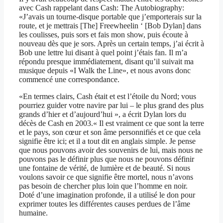
avec Cash rappelant dans Cash: The Autobiography:
«J’avais un tourne-disque portable que j’emporterais sur la
route, et je mettrais [The] Freewheelin ‘ [Bob Dylan] dans
les coulisses, puis sors et fais mon show, puis écoute à
nouveau dès que je sors. Après un certain temps, j’ai écrit à
Bob une lettre lui disant à quel point j’étais fan. Il m’a
répondu presque immédiatement, disant qu’il suivait ma
musique depuis «I Walk the Line», et nous avons donc
commencé une correspondance.
«En termes clairs, Cash était et est l’étoile du Nord; vous
pourriez guider votre navire par lui – le plus grand des plus
grands d’hier et d’aujourd’hui », a écrit Dylan lors du
décès de Cash en 2003.« Il est vraiment ce que sont la terre
et le pays, son cœur et son âme personnifiés et ce que cela
signifie être ici; et il a tout dit en anglais simple. Je pense
que nous pouvons avoir des souvenirs de lui, mais nous ne
pouvons pas le définir plus que nous ne pouvons définir
une fontaine de vérité, de lumière et de beauté. Si nous
voulons savoir ce que signifie être mortel, nous n’avons
pas besoin de chercher plus loin que l’homme en noir.
Doté d’une imagination profonde, il a utilisé le don pour
exprimer toutes les différentes causes perdues de l’âme
humaine.