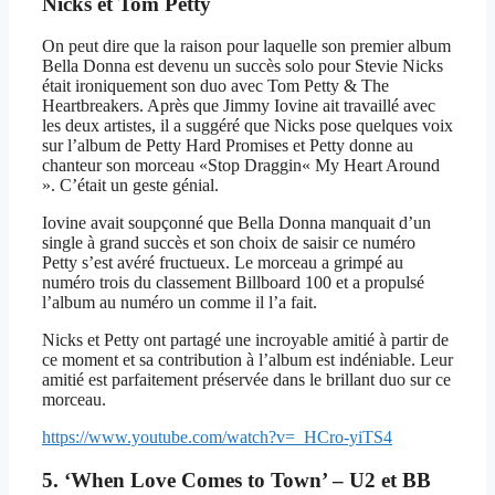
Nicks et Tom Petty
On peut dire que la raison pour laquelle son premier album
Bella Donna est devenu un succès solo pour Stevie Nicks
était ironiquement son duo avec Tom Petty & The
Heartbreakers. Après que Jimmy Iovine ait travaillé avec
les deux artistes, il a suggéré que Nicks pose quelques voix
sur l’album de Petty Hard Promises et Petty donne au
chanteur son morceau «Stop Draggin« My Heart Around
». C’était un geste génial.
Iovine avait soupçonné que Bella Donna manquait d’un
single à grand succès et son choix de saisir ce numéro
Petty s’est avéré fructueux. Le morceau a grimpé au
numéro trois du classement Billboard 100 et a propulsé
l’album au numéro un comme il l’a fait.
Nicks et Petty ont partagé une incroyable amitié à partir de
ce moment et sa contribution à l’album est indéniable. Leur
amitié est parfaitement préservée dans le brillant duo sur ce
morceau.
https://www.youtube.com/watch?v=_HCro-yiTS4
5. ‘When Love Comes to Town’ – U2 et BB