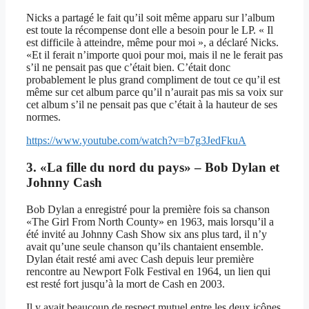
Nicks a partagé le fait qu’il soit même apparu sur l’album
est toute la récompense dont elle a besoin pour le LP. « Il
est difficile à atteindre, même pour moi », a déclaré Nicks.
«Et il ferait n’importe quoi pour moi, mais il ne le ferait pas
s’il ne pensait pas que c’était bien. C’était donc
probablement le plus grand compliment de tout ce qu’il est
même sur cet album parce qu’il n’aurait pas mis sa voix sur
cet album s’il ne pensait pas que c’était à la hauteur de ses
normes.
https://www.youtube.com/watch?v=b7g3JedFkuA
3. «La fille du nord du pays» – Bob Dylan et
Johnny Cash
Bob Dylan a enregistré pour la première fois sa chanson
«The Girl From North County» en 1963, mais lorsqu’il a
été invité au Johnny Cash Show six ans plus tard, il n’y
avait qu’une seule chanson qu’ils chantaient ensemble.
Dylan était resté ami avec Cash depuis leur première
rencontre au Newport Folk Festival en 1964, un lien qui
est resté fort jusqu’à la mort de Cash en 2003.
Il y avait beaucoup de respect mutuel entre les deux icônes