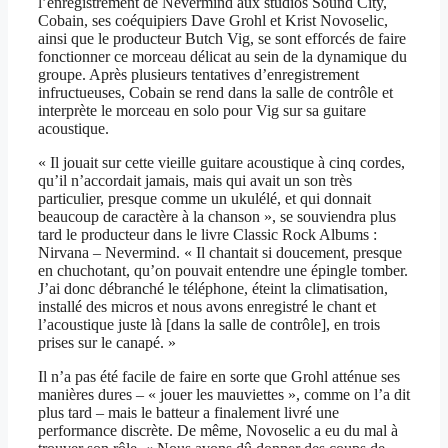
l’enregistrement de Nevermind aux studios Sound City,
Cobain, ses coéquipiers Dave Grohl et Krist Novoselic,
ainsi que le producteur Butch Vig, se sont efforcés de faire
fonctionner ce morceau délicat au sein de la dynamique du
groupe. Après plusieurs tentatives d’enregistrement
infructueuses, Cobain se rend dans la salle de contrôle et
interprète le morceau en solo pour Vig sur sa guitare
acoustique.
« Il jouait sur cette vieille guitare acoustique à cinq cordes,
qu’il n’accordait jamais, mais qui avait un son très
particulier, presque comme un ukulélé, et qui donnait
beaucoup de caractère à la chanson », se souviendra plus
tard le producteur dans le livre Classic Rock Albums :
Nirvana – Nevermind. « Il chantait si doucement, presque
en chuchotant, qu’on pouvait entendre une épingle tomber.
J’ai donc débranché le téléphone, éteint la climatisation,
installé des micros et nous avons enregistré le chant et
l’acoustique juste là [dans la salle de contrôle], en trois
prises sur le canapé. »
Il n’a pas été facile de faire en sorte que Grohl atténue ses
manières dures – « jouer les mauviettes », comme on l’a dit
plus tard – mais le batteur a finalement livré une
performance discrète. De même, Novoselic a eu du mal à