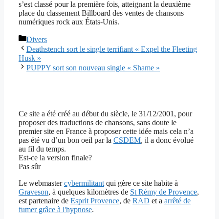
s’est classé pour la première fois, atteignant la deuxième
place du classement Billboard des ventes de chansons
numériques rock aux États-Unis.
Catégories
Divers
Deathstench sort le single terrifiant « Expel the Fleeting
Husk »
PUPPY sort son nouveau single « Shame »
Ce site a été créé au début du siècle, le 31/12/2001, pour
proposer des traductions de chansons, sans doute le
premier site en France à proposer cette idée mais cela n’a
pas été vu d’un bon oeil par la
CSDEM
, il a donc évolué
au fil du temps.
Est-ce la version finale?
Pas sûr
Le webmaster
cybermilitant
qui gère ce site habite à
Graveson
, à quelques kilomètres de
St Rémy de Provence
,
est partenaire de
Esprit Provence
, de
RAD
et a
arrêté de
fumer grâce à l'hypnose
.