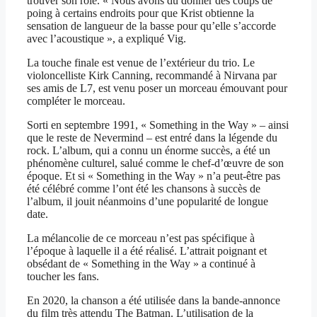
trouver son rôle. « Nous avons dû donner des coups de
poing à certains endroits pour que Krist obtienne la
sensation de langueur de la basse pour qu’elle s’accorde
avec l’acoustique », a expliqué Vig.
La touche finale est venue de l’extérieur du trio. Le
violoncelliste Kirk Canning, recommandé à Nirvana par
ses amis de L7, est venu poser un morceau émouvant pour
compléter le morceau.
Sorti en septembre 1991, « Something in the Way » – ainsi
que le reste de Nevermind – est entré dans la légende du
rock. L’album, qui a connu un énorme succès, a été un
phénomène culturel, salué comme le chef-d’œuvre de son
époque. Et si « Something in the Way » n’a peut-être pas
été célébré comme l’ont été les chansons à succès de
l’album, il jouit néanmoins d’une popularité de longue
date.
La mélancolie de ce morceau n’est pas spécifique à
l’époque à laquelle il a été réalisé. L’attrait poignant et
obsédant de « Something in the Way » a continué à
toucher les fans.
En 2020, la chanson a été utilisée dans la bande-annonce
du film très attendu The Batman. L’utilisation de la