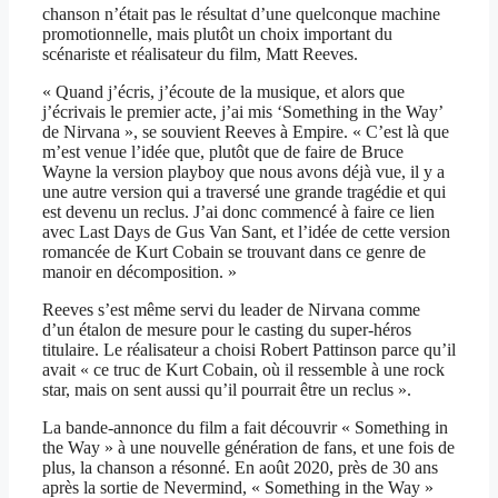
chanson n’était pas le résultat d’une quelconque machine
promotionnelle, mais plutôt un choix important du
scénariste et réalisateur du film, Matt Reeves.
« Quand j’écris, j’écoute de la musique, et alors que
j’écrivais le premier acte, j’ai mis ‘Something in the Way’
de Nirvana », se souvient Reeves à Empire. « C’est là que
m’est venue l’idée que, plutôt que de faire de Bruce
Wayne la version playboy que nous avons déjà vue, il y a
une autre version qui a traversé une grande tragédie et qui
est devenu un reclus. J’ai donc commencé à faire ce lien
avec Last Days de Gus Van Sant, et l’idée de cette version
romancée de Kurt Cobain se trouvant dans ce genre de
manoir en décomposition. »
Reeves s’est même servi du leader de Nirvana comme
d’un étalon de mesure pour le casting du super-héros
titulaire. Le réalisateur a choisi Robert Pattinson parce qu’il
avait « ce truc de Kurt Cobain, où il ressemble à une rock
star, mais on sent aussi qu’il pourrait être un reclus ».
La bande-annonce du film a fait découvrir « Something in
the Way » à une nouvelle génération de fans, et une fois de
plus, la chanson a résonné. En août 2020, près de 30 ans
après la sortie de Nevermind, « Something in the Way »