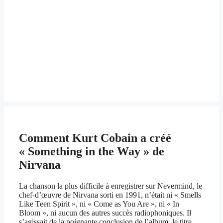
Comment Kurt Cobain a créé
« Something in the Way » de
Nirvana
La chanson la plus difficile à enregistrer sur Nevermind, le
chef-d’œuvre de Nirvana sorti en 1991, n’était ni « Smells
Like Teen Spirit », ni « Come as You Are », ni « In
Bloom », ni aucun des autres succès radiophoniques. Il
s’agissait de la poignante conclusion de l’album, le titre