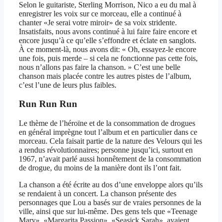
Selon le guitariste, Sterling Morrison, Nico a eu du mal à
enregistrer les voix sur ce morceau, elle a continué à
chanter «Je serai votre miroir» de sa voix stridente.
Insatisfaits, nous avons continué à lui faire faire encore et
encore jusqu’à ce qu’elle s’effondre et éclate en sanglots.
À ce moment-là, nous avons dit: « Oh, essayez-le encore
une fois, puis merde – si cela ne fonctionne pas cette fois,
nous n’allons pas faire la chanson. » C’est une belle
chanson mais placée contre les autres pistes de l’album,
c’est l’une de leurs plus faibles.
Run Run Run
Le thème de l’héroïne et de la consommation de drogues
en général imprègne tout l’album et en particulier dans ce
morceau. Cela faisait partie de la nature des Velours qui les
a rendus révolutionnaires; personne jusqu’ici, surtout en
1967, n’avait parlé aussi honnêtement de la consommation
de drogue, du moins de la manière dont ils l’ont fait.
La chanson a été écrite au dos d’une enveloppe alors qu’ils
se rendaient à un concert. La chanson présente des
personnages que Lou a basés sur de vraies personnes de la
ville, ainsi que sur lui-même. Des gens tels que «Teenage
Mary», «Margarita Passion», «Seasick Sarah», avaient