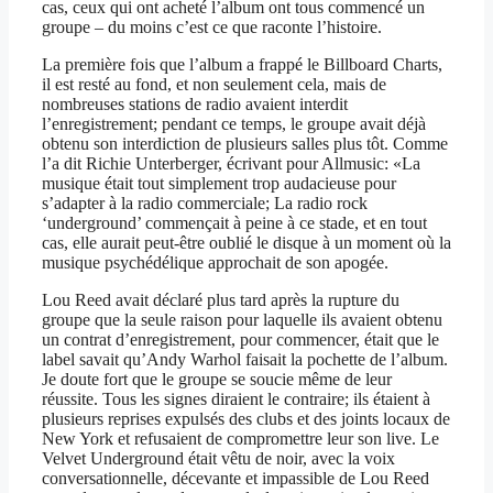
cas, ceux qui ont acheté l’album ont tous commencé un
groupe – du moins c’est ce que raconte l’histoire.
La première fois que l’album a frappé le Billboard Charts,
il est resté au fond, et non seulement cela, mais de
nombreuses stations de radio avaient interdit
l’enregistrement; pendant ce temps, le groupe avait déjà
obtenu son interdiction de plusieurs salles plus tôt. Comme
l’a dit Richie Unterberger, écrivant pour Allmusic: «La
musique était tout simplement trop audacieuse pour
s’adapter à la radio commerciale; La radio rock
‘underground’ commençait à peine à ce stade, et en tout
cas, elle aurait peut-être oublié le disque à un moment où la
musique psychédélique approchait de son apogée.
Lou Reed avait déclaré plus tard après la rupture du
groupe que la seule raison pour laquelle ils avaient obtenu
un contrat d’enregistrement, pour commencer, était que le
label savait qu’Andy Warhol faisait la pochette de l’album.
Je doute fort que le groupe se soucie même de leur
réussite. Tous les signes diraient le contraire; ils étaient à
plusieurs reprises expulsés des clubs et des joints locaux de
New York et refusaient de compromettre leur son live. Le
Velvet Underground était vêtu de noir, avec la voix
conversationnelle, décevante et impassible de Lou Reed