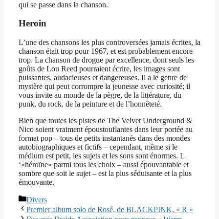
qui se passe dans la chanson.
Heroin
L’une des chansons les plus controversées jamais écrites, la
chanson était trop pour 1967, et est probablement encore
trop. La chanson de drogue par excellence, dont seuls les
goûts de Lou Reed pourraient écrire, les images sont
puissantes, audacieuses et dangereuses. Il a le genre de
mystère qui peut corrompre la jeunesse avec curiosité; il
vous invite au monde de la pègre, de la littérature, du
punk, du rock, de la peinture et de l’honnêteté.
Bien que toutes les pistes de The Velvet Underground &
Nico soient vraiment époustouflantes dans leur portée au
format pop – tous de petits instantanés dans des mondes
autobiographiques et fictifs – cependant, même si le
médium est petit, les sujets et les sons sont énormes. L
‘«héroïne» parmi tous les choix – aussi épouvantable et
sombre que soit le sujet – est la plus séduisante et la plus
émouvante.
Catégories
Divers
Premier album solo de Rosé, de BLACKPINK, « R »