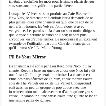
ici était d’enchaîner les mots pour le simple plaisir de leur
son, sans aucune signification particulière.»
Lorsque les Velvets se sont produits au Cafe Bizarre de
New York, le directeur de l’endroit leur a demandé de ne
plus jamais jouer cette chanson ou quoi que ce soit de ce
genre. En réponse, les Velvets l’ont rejoué, et avec
vengeance. Les paroles de la chanson sont moins dirigées
que le style d’écriture habituel de Reed; ils sont plus
cryptiques, en d’autres termes. Le morceau est un excellent
exemple de l’utilisation par John Cale de l’avant-garde
qu’il a ramassée à La Monte Young.
I’ll Be Your Mirror
La chanson a été écrite par Lou Reed pour Nico, qui la
chante. Reed l’a basé sur quelque chose que Nico lui a dit
une fois: «Oh Lou, je serai ton miroir.» La chanson est
l’une des plus délicates de l’album, et elle montre l’autre
côté de The Velvets qui existe; Le Velvet Underground
était aussi un peu un groupe de pop douce avec une
instrumentation minimale avec rien d’autre qu’une grosse
caisse, un tambourin, une caisse claire, une guitare basse et
une simple partie de guitare.