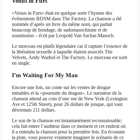
Venus in Furs
«Venus in Furs» était en quelque sorte l’hymne des
événements BDSM dans The Factory. La chanson a été
nommée d’après un livre du même nom, qui parlait
beaucoup de bondage, de sadomasochisme et de
soumission – écrit par Leopold Van Sachar-Masoch.
Le morceau est plutôt légendaire car il capture l’essence de
la libération sexuelle à laquelle étaient associés The
Velvets, Andy Warhol et The Factory. Le morceau est sorti
en single.
I’m Waiting For My Man
Encore une fois, un conte sur les ventes de drogue
minables et la «poursuite du dragon». Le narrateur de la
chanson attend au coin d’une rue de New York (Lexington
Ave et 125th Street), pour 26 dollars de jonque, qui vaut
désormais 211 dollars.
Le son de la chanson est instantanément reconnaissable;
cela fait entrer l’auditeur dans ce moment et cet endroit où
il a entendu la chanson pour la première fois. En écoutant
la piste, vous pouvez vraiment imaginer le scénario de ce