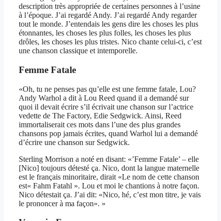
description très appropriée de certaines personnes à l’usine
à l’époque. J’ai regardé Andy. J’ai regardé Andy regarder
tout le monde. J’entendais les gens dire les choses les plus
étonnantes, les choses les plus folles, les choses les plus
drôles, les choses les plus tristes. Nico chante celui-ci, c’est
une chanson classique et intemporelle.
Femme Fatale
«Oh, tu ne penses pas qu’elle est une femme fatale, Lou?
Andy Warhol a dit à Lou Reed quand il a demandé sur
quoi il devait écrire s’il écrivait une chanson sur l’actrice
vedette de The Factory, Edie Sedgwick. Ainsi, Reed
immortaliserait ces mots dans l’une des plus grandes
chansons pop jamais écrites, quand Warhol lui a demandé
d’écrire une chanson sur Sedgwick.
Sterling Morrison a noté en disant: «’Femme Fatale’ – elle
[Nico] toujours détesté ça. Nico, dont la langue maternelle
est le français minoritaire, dirait «Le nom de cette chanson
est« Fahm Fatahl ». Lou et moi le chantions à notre façon.
Nico détestait ça. J’ai dit: «Nico, hé, c’est mon titre, je vais
le prononcer à ma façon». »