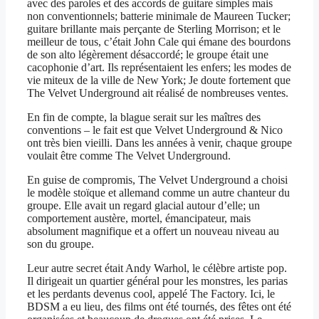
avec des paroles et des accords de guitare simples mais
non conventionnels; batterie minimale de Maureen Tucker;
guitare brillante mais perçante de Sterling Morrison; et le
meilleur de tous, c’était John Cale qui émane des bourdons
de son alto légèrement désaccordé; le groupe était une
cacophonie d’art. Ils représentaient les enfers; les modes de
vie miteux de la ville de New York; Je doute fortement que
The Velvet Underground ait réalisé de nombreuses ventes.
En fin de compte, la blague serait sur les maîtres des
conventions – le fait est que Velvet Underground & Nico
ont très bien vieilli. Dans les années à venir, chaque groupe
voulait être comme The Velvet Underground.
En guise de compromis, The Velvet Underground a choisi
le modèle stoïque et allemand comme un autre chanteur du
groupe. Elle avait un regard glacial autour d’elle; un
comportement austère, mortel, émancipateur, mais
absolument magnifique et a offert un nouveau niveau au
son du groupe.
Leur autre secret était Andy Warhol, le célèbre artiste pop.
Il dirigeait un quartier général pour les monstres, les parias
et les perdants devenus cool, appelé The Factory. Ici, le
BDSM a eu lieu, des films ont été tournés, des fêtes ont été