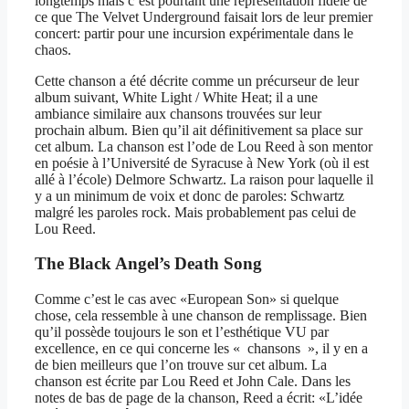
longtemps mais c’est pourtant une représentation fidèle de
ce que The Velvet Underground faisait lors de leur premier
concert: partir pour une incursion expérimentale dans le
chaos.
Cette chanson a été décrite comme un précurseur de leur
album suivant, White Light / White Heat; il a une
ambiance similaire aux chansons trouvées sur leur
prochain album. Bien qu’il ait définitivement sa place sur
cet album. La chanson est l’ode de Lou Reed à son mentor
en poésie à l’Université de Syracuse à New York (où il est
allé à l’école) Delmore Schwartz. La raison pour laquelle il
y a un minimum de voix et donc de paroles: Schwartz
malgré les paroles rock. Mais probablement pas celui de
Lou Reed.
The Black Angel’s Death Song
Comme c’est le cas avec «European Son» si quelque
chose, cela ressemble à une chanson de remplissage. Bien
qu’il possède toujours le son et l’esthétique VU par
excellence, en ce qui concerne les « chansons », il y en a
de bien meilleurs que l’on trouve sur cet album. La
chanson est écrite par Lou Reed et John Cale. Dans les
notes de bas de page de la chanson, Reed a écrit: «L’idée