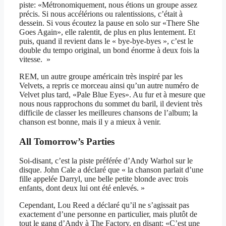
piste: «Métronomiquement, nous étions un groupe assez
précis. Si nous accélérions ou ralentissions, c’était à
dessein. Si vous écoutez la pause en solo sur «There She
Goes Again», elle ralentit, de plus en plus lentement. Et
puis, quand il revient dans le « bye-bye-byes », c’est le
double du tempo original, un bond énorme à deux fois la
vitesse. »
REM, un autre groupe américain très inspiré par les
Velvets, a repris ce morceau ainsi qu’un autre numéro de
Velvet plus tard, «Pale Blue Eyes». Au fur et à mesure que
nous nous rapprochons du sommet du baril, il devient très
difficile de classer les meilleures chansons de l’album; la
chanson est bonne, mais il y a mieux à venir.
All Tomorrow’s Parties
Soi-disant, c’est la piste préférée d’Andy Warhol sur le
disque. John Cale a déclaré que « la chanson parlait d’une
fille appelée Darryl, une belle petite blonde avec trois
enfants, dont deux lui ont été enlevés. »
Cependant, Lou Reed a déclaré qu’il ne s’agissait pas
exactement d’une personne en particulier, mais plutôt de
tout le gang d’Andy à The Factory, en disant: «C’est une